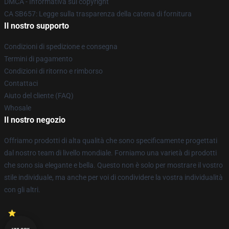
DMCA - Informativa sul copyright
CA SB657: Legge sulla trasparenza della catena di fornitura
Il nostro supporto
Condizioni di spedizione e consegna
Termini di pagamento
Condizioni di ritorno e rimborso
Contattaci
Aiuto del cliente (FAQ)
Whosale
Il nostro negozio
Offriamo prodotti di alta qualità che sono specificamente progettati
dal nostro team di livello mondiale. Forniamo una varietà di prodotti
che sono sia elegante e bella. Questo non è solo per mostrare il vostro
stile individuale, ma anche per voi di condividere la vostra individualità
con gli altri.