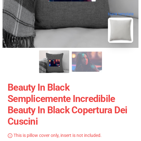
blank template
Beauty In Black
Semplicemente Incredibile
Beauty In Black Copertura Dei
Cuscini
This is pillow cover only, insert is not included.