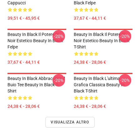
Cappucci
Black Felpe
39,51 € - 45,95 €
37,67 € - 44,11 €
Beauty In Black Il Potere Di
Beauty In Black Il Potere Di
-20%
-20%
Noir Estetico Beauty In Black
Noir Estetico Beauty In Black
Felpe
T-Shirt
37,67 € - 44,11 €
24,38 € - 28,06 €
Beauty In Black Abbracciare Il
Beauty In Black L'ultima
-20%
-20%
Buio Tee Beauty In Black T-
Grafica Classica Beauty In
Shirt
Black T-Shirt
24,38 € - 28,06 €
24,38 € - 28,06 €
VISUALIZZA ALTRO