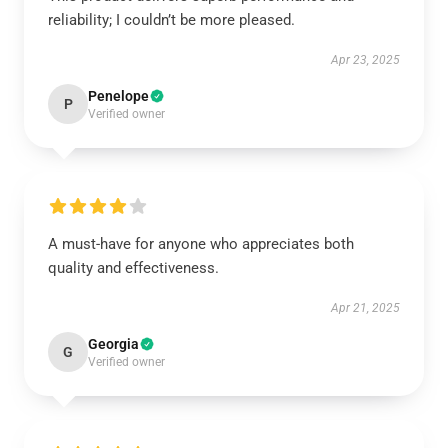
reliability; I couldn’t be more pleased.
Apr 23, 2025
Penelope
P
Verified owner
A must-have for anyone who appreciates both
quality and effectiveness.
Apr 21, 2025
Georgia
G
Verified owner