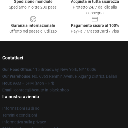
Spedizione mondiale
Acquista in tutta sicurezza
Spediamo in oltre 200 paesi
Protetto 24/7 dai clic alla
consegna
Garanzia internazionale
Pagamento sicuro al 100%
Offerto nel paese di utilizzo
PayPal / MasterCard / Visa
Contattaci
Our Head Office
: 115 Broadway, New York, NY 10006
Our Warehouse
: No. 6363 Renmin Avenue, Xigang District, Dalian
Hour
: 9AM – 5PM (Mon – Fri)
Email
: contact@beauty-in-black.shop
La nostra azienda
Informazioni su di noi
Termini e condizioni
Informativa sulla privacy