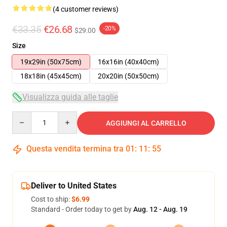
(4 customer reviews)
€33.35
€26.68
-20%
$29.00
Size
19x29in (50x75cm)
16x16in (40x40cm)
18x18in (45x45cm)
20x20in (50x50cm)
Visualizza guida alle taglie
Quantity
AGGIUNGI AL CARRELLO
Questa vendita termina tra
01
:
11
:
54
Deliver to United States
Cost to ship:
$6.99
Standard - Order today to get by
Aug. 12 - Aug. 19