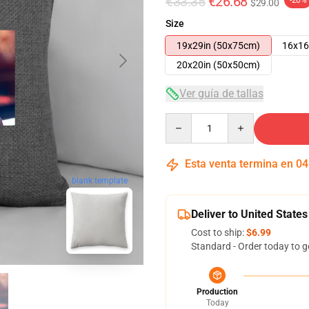
€33.35
€26.68
-20%
$29.00
Size
19x29in (50x75cm)
16x16
20x20in (50x50cm)
Ver guía de tallas
Quantity
Esta venta termina en
04
blank template
Deliver to United States
Cost to ship:
$6.99
Standard - Order today to g
Production
Today