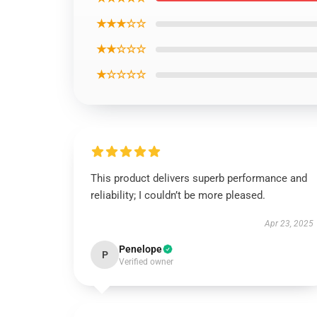
★★★☆☆
★★☆☆☆
★☆☆☆☆
This product delivers superb performance and
reliability; I couldn’t be more pleased.
Apr 23, 2025
Penelope
P
Verified owner