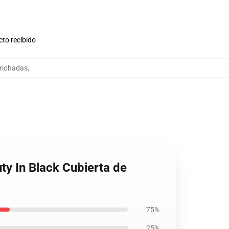
cto recibido
almohadas
,
ty In Black Cubierta de
75%
25%