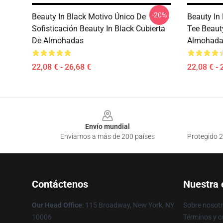
-20%
Beauty In Black Motivo Único De
Beauty In
Sofisticación Beauty In Black Cubierta
Tee Beaut
De Almohadas
Almohada
22,08 € - 26,68 €
22,08 € - 
Footer
Envío mundial
Enviamos a más de 200 países
Protegido 2
Contáctenos
Nuestra
Our Head Office
: 115 Broadway, New York, NY
Sobre nosot
10006
Términos y c