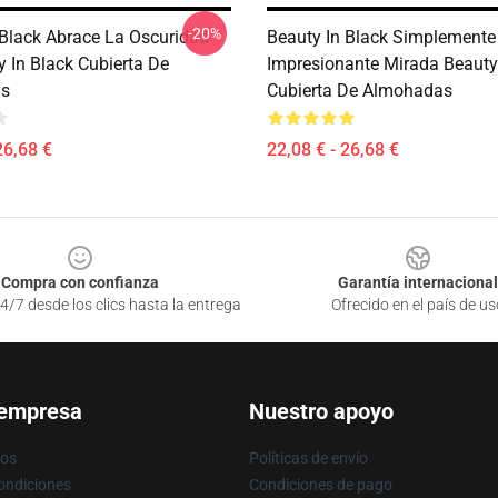
-20%
 Black Abrace La Oscuridad
Beauty In Black Simplemente
y In Black Cubierta De
Impresionante Mirada Beauty
s
Cubierta De Almohadas
26,68 €
22,08 € - 26,68 €
Compra con confianza
Garantía internacional
4/7 desde los clics hasta la entrega
Ofrecido en el país de us
 empresa
Nuestro apoyo
ros
Políticas de envío
ondiciones
Condiciones de pago