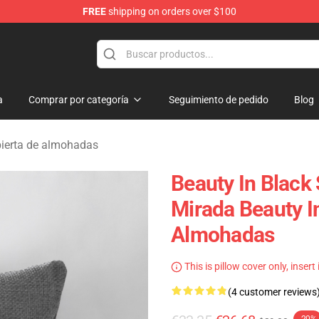
FREE
shipping on orders over $100
ndise Store
a
Comprar por categoría
Seguimiento de pedido
Blog
bierta de almohadas
Beauty In Black
Mirada Beauty I
Almohadas
This is pillow cover only, insert
(4 customer reviews