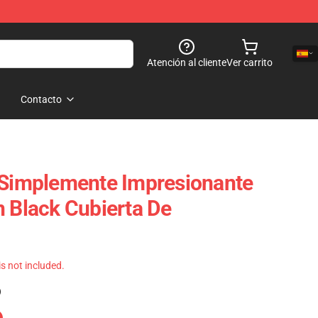
Atención al cliente
Ver carrito
Contacto
 Simplemente Impresionante
n Black Cubierta De
 is not included.
)