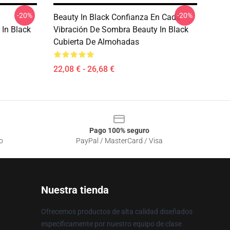
-20%
-20%
Beauty In Black Confianza En Cada
 In Black
Vibración De Sombra Beauty In Black
Cubierta De Almohadas
22,08 € - 26,68 €
Pago 100% seguro
o
PayPal / MasterCard / Visa
Nuestra tienda
Ofrecemos productos de alta calidad diseñados
específicamente por nuestro equipo de clase