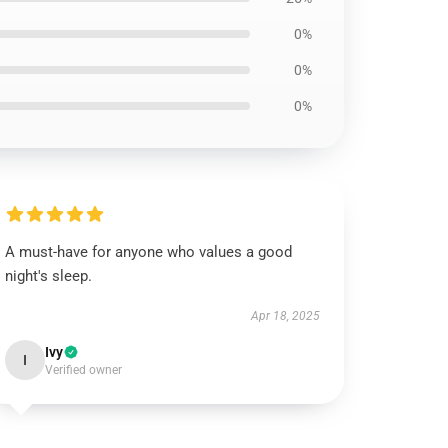
0%
0%
0%
A must-have for anyone who values a good
night's sleep.
Apr 18, 2025
Ivy
I
Verified owner