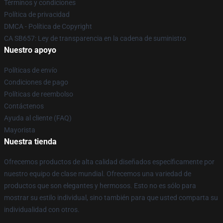
Términos y condiciones
Política de privacidad
DMCA - Política de Copyright
CA SB657: Ley de transparencia en la cadena de suministro
Nuestro apoyo
Políticas de envío
Condiciones de pago
Políticas de reembolso
Contáctenos
Ayuda al cliente (FAQ)
Mayorista
Nuestra tienda
Ofrecemos productos de alta calidad diseñados específicamente por
nuestro equipo de clase mundial. Ofrecemos una variedad de
productos que son elegantes y hermosos. Esto no es sólo para
mostrar su estilo individual, sino también para que usted comparta su
individualidad con otros.