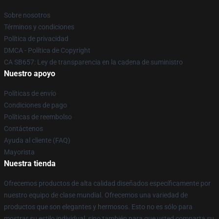
Sobre nosotros
Términos y condiciones
Política de privacidad
DMCA - Política de Copyright
CA SB657: Ley de transparencia en la cadena de suministro
Nuestro apoyo
Políticas de envío
Condiciones de pago
Políticas de reembolso
Contáctenos
Ayuda al cliente (FAQ)
Mayorista
Nuestra tienda
Ofrecemos productos de alta calidad diseñados específicamente por
nuestro equipo de clase mundial. Ofrecemos una variedad de
productos que son elegantes y hermosos. Esto no es sólo para
mostrar su estilo individual, sino también para que usted comparta su