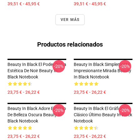
39,51 € - 45,95 €
39,51 € - 45,95 €
VER MÁS
Productos relacionados
Beauty In Black El Poder De La
Beauty In Black Simplemente
-20%
-20%
Estética De Noir Beauty In
Impresionante Mirada Beauty
Black Notebook
In Black Notebook
23,75 € - 26,22 €
23,75 € - 26,22 €
Beauty In Black Adore El Estilo
Beauty In Black El Gráfico
-20%
-20%
De Belleza Oscura Beauty In
Clásico Último Beauty In Black
Black Notebook
Notebook
23,75 € - 26,22 €
23,75 € - 26,22 €