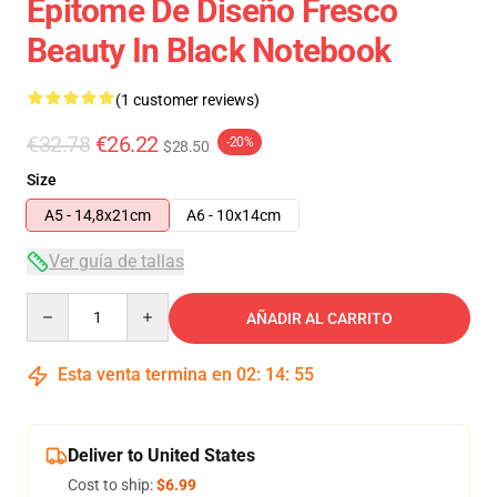
Epitome De Diseño Fresco
Beauty In Black Notebook
(1 customer reviews)
€32.78
€26.22
-20%
$28.50
Size
A5 - 14,8x21cm
A6 - 10x14cm
Ver guía de tallas
Quantity
AÑADIR AL CARRITO
Esta venta termina en
02
:
14
:
55
Deliver to United States
Cost to ship:
$6.99