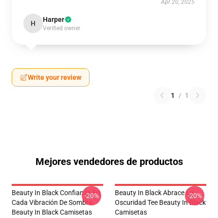
Apr 20, 2025
Harper
H
Verified owner
Write your review
1
/
1
Mejores vendedores de productos
Beauty In Black Confianza En
Beauty In Black Abrace La
-20%
-20%
Cada Vibración De Sombra
Oscuridad Tee Beauty In Black
Beauty In Black Camisetas
Camisetas