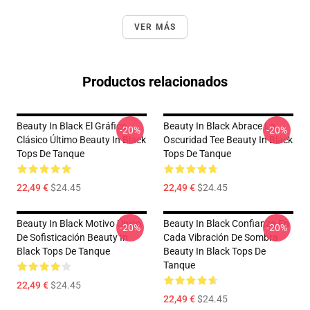
VER MÁS
Productos relacionados
Beauty In Black El Gráfico
Beauty In Black Abrace La
-20%
-20%
Clásico Último Beauty In Black
Oscuridad Tee Beauty In Black
Tops De Tanque
Tops De Tanque
22,49 €
$24.45
22,49 €
$24.45
Beauty In Black Motivo Único
Beauty In Black Confianza En
-20%
-20%
De Sofisticación Beauty In
Cada Vibración De Sombra
Black Tops De Tanque
Beauty In Black Tops De
Tanque
22,49 €
$24.45
22,49 €
$24.45