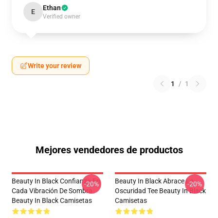
Ethan
E
Verified owner
Write your review
1
/
1
Mejores vendedores de productos
Beauty In Black Confianza En
Beauty In Black Abrace La
-20%
-20%
Cada Vibración De Sombra
Oscuridad Tee Beauty In Black
Beauty In Black Camisetas
Camisetas