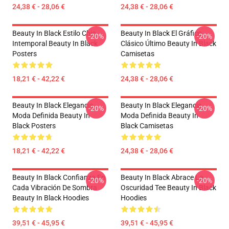
24,38 € - 28,06 €
24,38 € - 28,06 €
Beauty In Black Estilo Chic
Beauty In Black El Gráfico
-20%
-20%
Intemporal Beauty In Black
Clásico Último Beauty In Black
Posters
Camisetas
18,21 € - 42,22 €
24,38 € - 28,06 €
Beauty In Black Elegancia
Beauty In Black Elegancia
-20%
-20%
Moda Definida Beauty In
Moda Definida Beauty In
Black Posters
Black Camisetas
18,21 € - 42,22 €
24,38 € - 28,06 €
Beauty In Black Confianza En
Beauty In Black Abrace La
-20%
-20%
Cada Vibración De Sombra
Oscuridad Tee Beauty In Black
Beauty In Black Hoodies
Hoodies
39,51 € - 45,95 €
39,51 € - 45,95 €