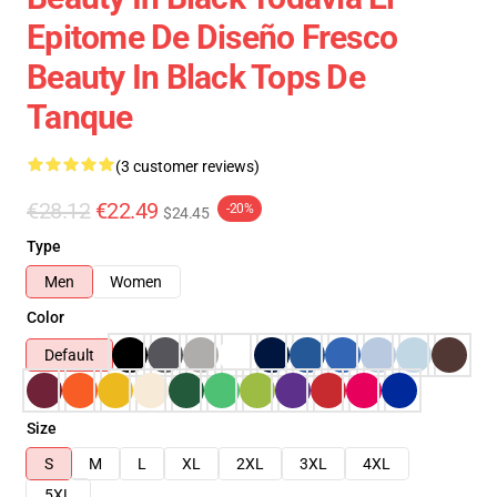
Epitome De Diseño Fresco
Beauty In Black Tops De
Tanque
(3 customer reviews)
€28.12
€22.49
-20%
$24.45
Type
Men
Women
Color
Default
Size
S
M
L
XL
2XL
3XL
4XL
5XL