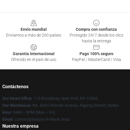
Footer
Envío mundial
Compra con confianza
Enviamos a más de 200 países
Protegido 24/7 desde los clics
hasta la entrega
Garantía internacional
Pago 100% seguro
Ofrecido en el país de uso
PayPal / MasterCard / Visa
Contáctenos
Our Head Office
: 115 Broadway, New York, NY 10006
Our Warehouse
: No. 6363 Renmin Avenue, Xigang District, Dalian
Hour
: 9AM – 5PM (Mon – Fri)
Email
: contact@beauty-in-black.shop
Nuestra empresa