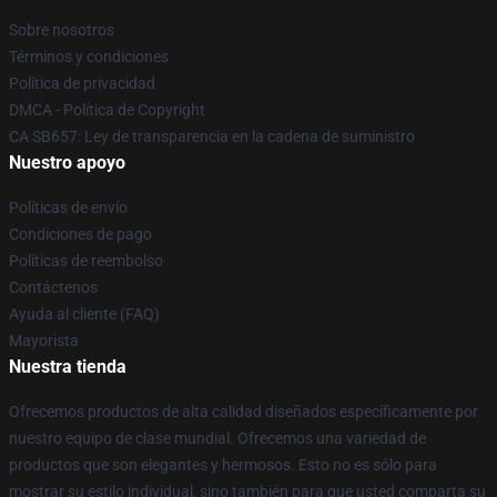
Sobre nosotros
Términos y condiciones
Política de privacidad
DMCA - Política de Copyright
CA SB657: Ley de transparencia en la cadena de suministro
Nuestro apoyo
Políticas de envío
Condiciones de pago
Políticas de reembolso
Contáctenos
Ayuda al cliente (FAQ)
Mayorista
Nuestra tienda
Ofrecemos productos de alta calidad diseñados específicamente por
nuestro equipo de clase mundial. Ofrecemos una variedad de
productos que son elegantes y hermosos. Esto no es sólo para
mostrar su estilo individual, sino también para que usted comparta su