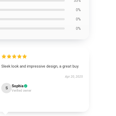
33%
0%
0%
0%
Sleek look and impressive design, a great buy.
Apr 20, 2025
Sophia
S
Verified owner