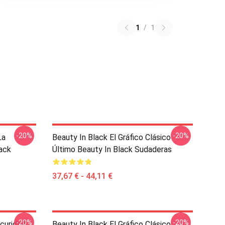
1
/
1
-20%
-20%
La
Beauty In Black El Gráfico Clásico
lack
Último Beauty In Black Sudaderas
37,67 € - 44,11 €
-20%
-20%
curidad
Beauty In Black El Gráfico Clásico