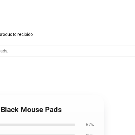
producto recibido
Pads
,
In Black Mouse Pads
67%