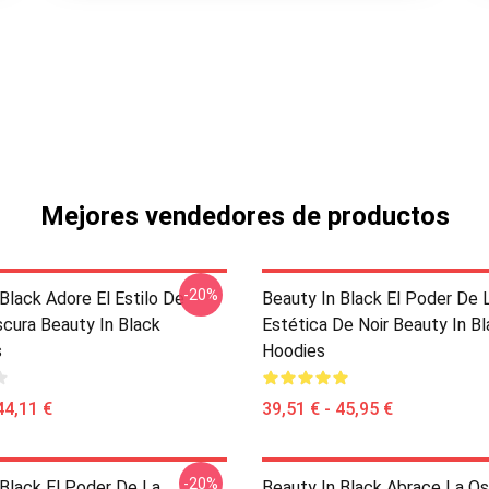
Mejores vendedores de productos
-20%
Black Adore El Estilo De
Beauty In Black El Poder De 
scura Beauty In Black
Estética De Noir Beauty In B
s
Hoodies
44,11 €
39,51 € - 45,95 €
-20%
 Black El Poder De La
Beauty In Black Abrace La Os