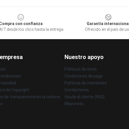
Compra con confianza
Garantía internaciona
/7 desde los clics hasta la entrega
Ofrecido en el país de u
 empresa
Nuestro apoyo
ros
Políticas de envío
condiciones
Condiciones de pago
privacidad
Políticas de reembolso
ica de Copyright
Contáctenos
ey de transparencia en la cadena
Ayuda al cliente (FAQ)
ro
Mayorista