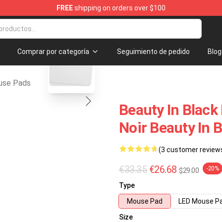
FREE
shipping on orders over $100
andise Store
blank template
Comprar por categoría
Seguimiento de pedido
Blog
use Pads
Beauty In Black 
Noir Beauty In 
(3 customer review
€33.35
€26.68
-20%
$29.00
Type
Mouse Pad
LED Mouse P
Size