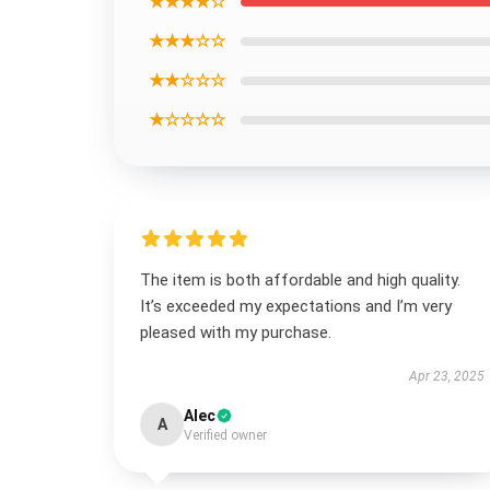
★★★★☆
★★★☆☆
★★☆☆☆
★☆☆☆☆
The item is both affordable and high quality.
It’s exceeded my expectations and I’m very
pleased with my purchase.
Apr 23, 2025
Alec
A
Verified owner