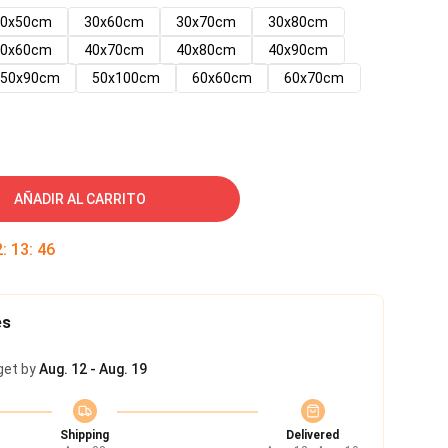
30x50cm
30x60cm
30x70cm
30x80cm
40x60cm
40x70cm
40x80cm
40x90cm
50x90cm
50x100cm
60x60cm
60x70cm
AÑADIR AL CARRITO
2
:
13
:
45
es
get by
Aug. 12 - Aug. 19
Shipping
Delivered