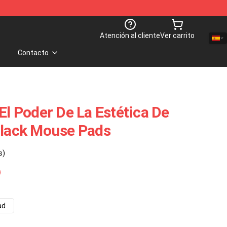
Atención al cliente
Ver carrito
Contacto
El Poder De La Estética De
Black Mouse Pads
s)
ad