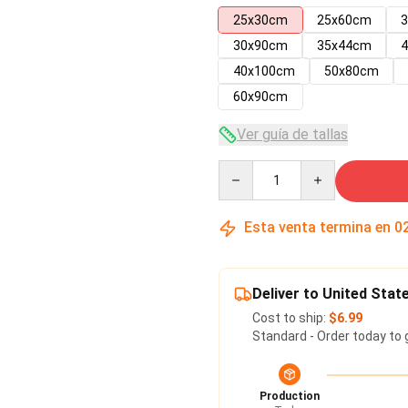
25x30cm
25x60cm
30x90cm
35x44cm
40x100cm
50x80cm
60x90cm
Ver guía de tallas
Quantity
Esta venta termina en
0
Deliver to United Stat
Cost to ship:
$6.99
Standard - Order today to 
Production