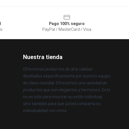
l
Pago 100% seguro
so
PayPal / MasterCard / Visa
Nuestra tienda
Ofrecemos productos de alta calidad
diseñados específicamente por nuestro equipo
de clase mundial. Ofrecemos una variedad de
productos que son elegantes y hermosos. Esto
no es sólo para mostrar su estilo individual,
sino también para que usted comparta su
individualidad con otros.