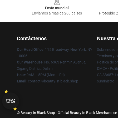
Envío mundial
Enviamos a más de 200 países
Protegido 2
Contáctenos
Nuestra
Our Head Office
: 115 Broadway, New York, NY
Sobre nosot
10006
Términos y c
Our Warehouse
: No. 6363 Renmin Avenue,
Política de p
Xigang District, Dalian
DMCA - Polít
Hour
: 9AM – 5PM (Mon – Fri)
CA SB657: Le
Email
: contact@beauty-in-black.shop
suministro
UNLOCK
10% OFF
© Beauty In Black Shop - Official Beauty In Black Merchandise 