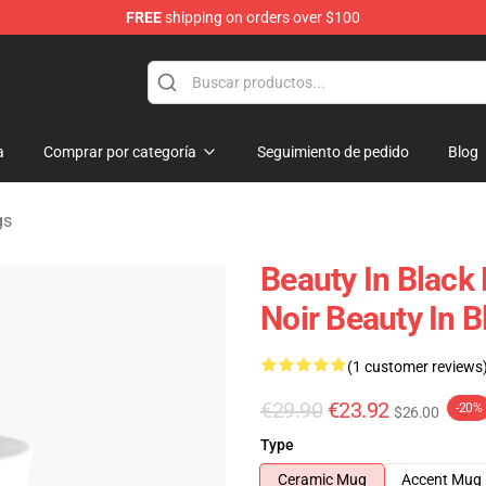
FREE
shipping on orders over $100
ndise Store
a
Comprar por categoría
Seguimiento de pedido
Blog
gs
Beauty In Black 
Noir Beauty In 
(1 customer reviews
€29.90
€23.92
-20%
$26.00
Type
Ceramic Mug
Accent Mug