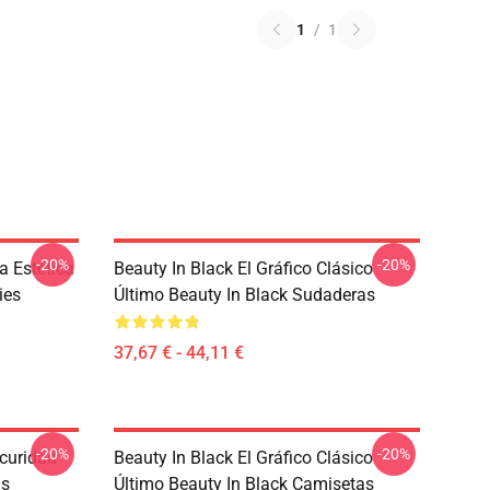
1
/
1
-20%
-20%
a Estética
Beauty In Black El Gráfico Clásico
ies
Último Beauty In Black Sudaderas
37,67 € - 44,11 €
-20%
-20%
curidad
Beauty In Black El Gráfico Clásico
as
Último Beauty In Black Camisetas