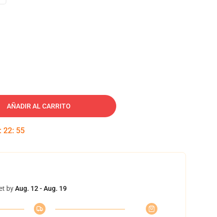
AÑADIR AL CARRITO
:
22
:
55
et by
Aug. 12 - Aug. 19