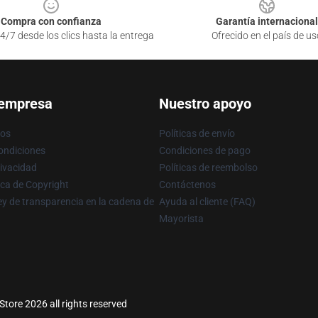
Compra con confianza
Garantía internacional
4/7 desde los clics hasta la entrega
Ofrecido en el país de us
 empresa
Nuestro apoyo
ros
Políticas de envío
ondiciones
Condiciones de pago
rivacidad
Políticas de reembolso
ica de Copyright
Contáctenos
y de transparencia en la cadena de
Ayuda al cliente (FAQ)
Mayorista
Store 2026 all rights reserved