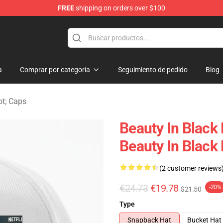
FREE
shipping on orders over $100
ndise Store
a
Comprar por categoría
Seguimiento de pedido
Blog
ot; Caps
Beauty In Black 
Beauty In Black 
(2 customer reviews
€24.73
€19.78
-20%
$21.50
Type
Snapback Hat
Bucket Hat