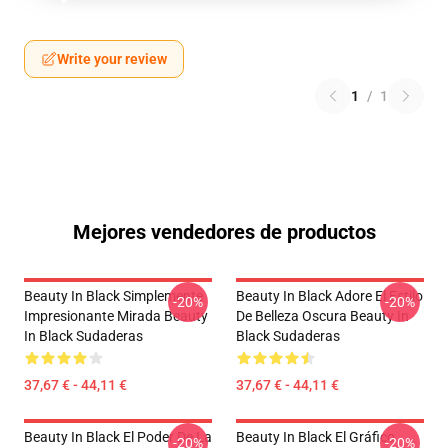
Write your review
1
/
1
Mejores vendedores de productos
Beauty In Black Simplemente
Beauty In Black Adore El Estilo
-20%
-20%
Impresionante Mirada Beauty
De Belleza Oscura Beauty In
In Black Sudaderas
Black Sudaderas
37,67 € - 44,11 €
37,67 € - 44,11 €
Beauty In Black El Poder De La
Beauty In Black El Gráfico
-20%
-20%