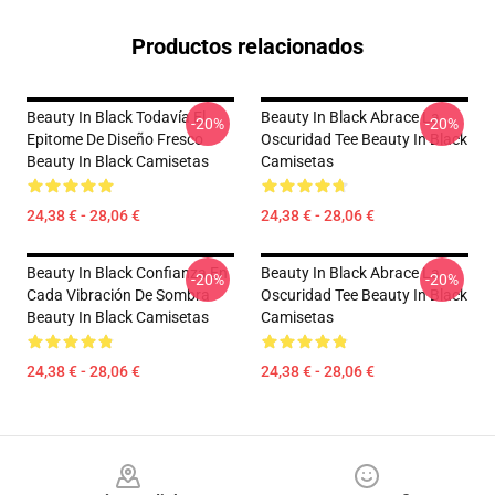
Productos relacionados
Beauty In Black Todavía El
Beauty In Black Abrace La
-20%
-20%
Epitome De Diseño Fresco
Oscuridad Tee Beauty In Black
Beauty In Black Camisetas
Camisetas
24,38 € - 28,06 €
24,38 € - 28,06 €
Beauty In Black Confianza En
Beauty In Black Abrace La
-20%
-20%
Cada Vibración De Sombra
Oscuridad Tee Beauty In Black
Beauty In Black Camisetas
Camisetas
24,38 € - 28,06 €
24,38 € - 28,06 €
Footer