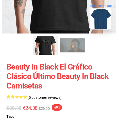
blank template
Beauty In Black El Gráfico
Clásico Último Beauty In Black
Camisetas
(5 customer reviews)
€30.48
€24.38
-20%
$26.50
Type