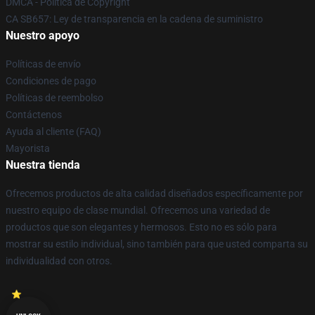
DMCA - Política de Copyright
CA SB657: Ley de transparencia en la cadena de suministro
Nuestro apoyo
Políticas de envío
Condiciones de pago
Políticas de reembolso
Contáctenos
Ayuda al cliente (FAQ)
Mayorista
Nuestra tienda
Ofrecemos productos de alta calidad diseñados específicamente por
nuestro equipo de clase mundial. Ofrecemos una variedad de
productos que son elegantes y hermosos. Esto no es sólo para
mostrar su estilo individual, sino también para que usted comparta su
individualidad con otros.