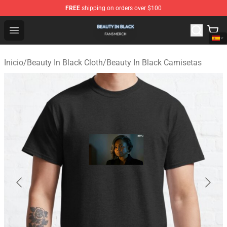
FREE
shipping on orders over $100
Beauty In Black Shop - Official Beauty In Black Merchand
Open menu
Inicio
/
Beauty In Black Cloth
/
Beauty In Black Camisetas