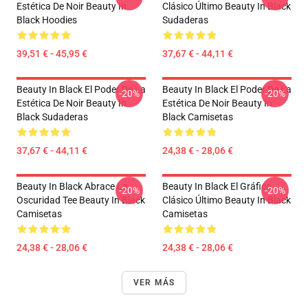
Estética De Noir Beauty In
Clásico Último Beauty In Black
Black Hoodies
Sudaderas
39,51 € - 45,95 €
37,67 € - 44,11 €
Beauty In Black El Poder De La
Beauty In Black El Poder De La
-20%
-20%
Estética De Noir Beauty In
Estética De Noir Beauty In
Black Sudaderas
Black Camisetas
37,67 € - 44,11 €
24,38 € - 28,06 €
Beauty In Black Abrace La
Beauty In Black El Gráfico
-20%
-20%
Oscuridad Tee Beauty In Black
Clásico Último Beauty In Black
Camisetas
Camisetas
24,38 € - 28,06 €
24,38 € - 28,06 €
VER MÁS