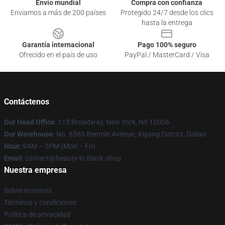
Envío mundial
Compra con confianza
Enviamos a más de 200 países
Protegido 24/7 desde los clics
hasta la entrega
Garantía internacional
Pago 100% seguro
Ofrecido en el país de uso
PayPal / MasterCard / Visa
Contáctenos
Our Head Office
: 115 Broadway, New York, NY 10006
Our Warehouse
: No. 6363 Renmin Avenue, Xigang District, Dalian
Hour
: 9AM – 5PM (Mon – Fri)
Email
: contact@beauty-in-black.shop
Nuestra empresa
Sobre nosotros
Términos y condiciones
Política de privacidad