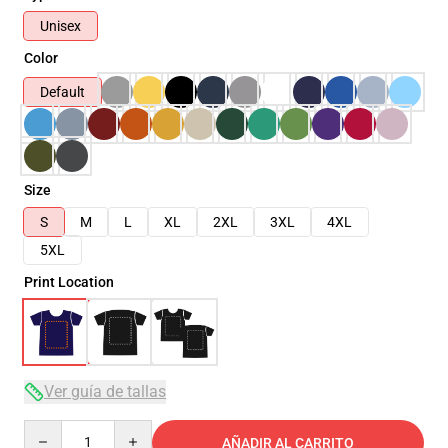
Unisex
Color
Default
Size
S
M
L
XL
2XL
3XL
4XL
5XL
Print Location
Ver guía de tallas
Quantity
AÑADIR AL CARRITO