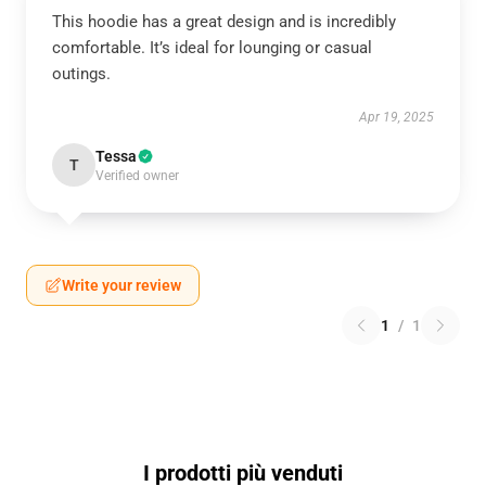
This hoodie has a great design and is incredibly
comfortable. It’s ideal for lounging or casual
outings.
Apr 19, 2025
Tessa
T
Verified owner
Write your review
1
/
1
I prodotti più venduti