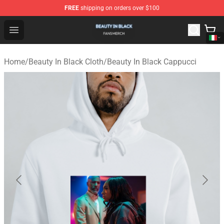
FREE
shipping on orders over $100
Beauty In Black Shop - Official Beauty In Black Merchand
Open menu
Home
/
Beauty In Black Cloth
/
Beauty In Black Cappucci