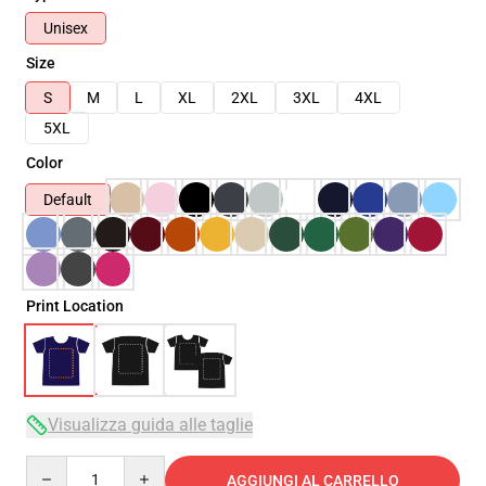
Unisex
Size
S
M
L
XL
2XL
3XL
4XL
5XL
Color
Default
Print Location
Visualizza guida alle taglie
Quantity
AGGIUNGI AL CARRELLO