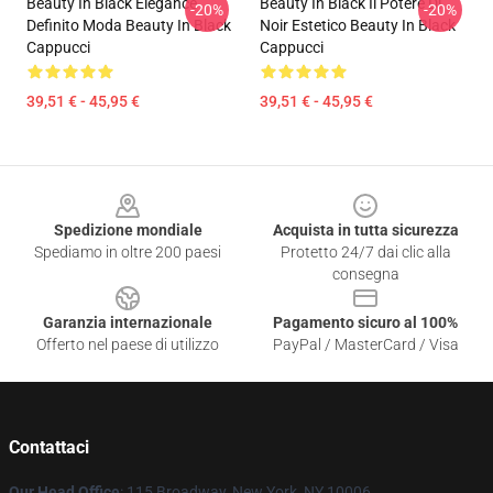
Beauty In Black Elegance
Beauty In Black Il Potere Di
-20%
-20%
Definito Moda Beauty In Black
Noir Estetico Beauty In Black
Cappucci
Cappucci
39,51 € - 45,95 €
39,51 € - 45,95 €
Footer
Spedizione mondiale
Acquista in tutta sicurezza
Spediamo in oltre 200 paesi
Protetto 24/7 dai clic alla
consegna
Garanzia internazionale
Pagamento sicuro al 100%
Offerto nel paese di utilizzo
PayPal / MasterCard / Visa
Contattaci
Our Head Office
: 115 Broadway, New York, NY 10006