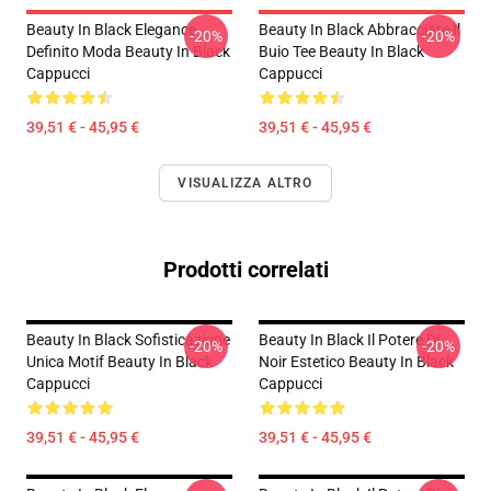
Beauty In Black Elegance
Beauty In Black Abbracciare Il
-20%
-20%
Definito Moda Beauty In Black
Buio Tee Beauty In Black
Cappucci
Cappucci
39,51 € - 45,95 €
39,51 € - 45,95 €
VISUALIZZA ALTRO
Prodotti correlati
Beauty In Black Sofisticazione
Beauty In Black Il Potere Di
-20%
-20%
Unica Motif Beauty In Black
Noir Estetico Beauty In Black
Cappucci
Cappucci
39,51 € - 45,95 €
39,51 € - 45,95 €