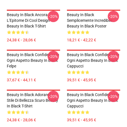
Beauty In Black Ancora
Beauty In Black
-20%
-20%
L'Epitome Di Cool Design
Semplicemente Incredibile
Beauty In Black T-Shirt
Beauty In Black Poster
24,38 € - 28,06 €
18,21 € - 42,22 €
Beauty In Black Confidenza In
Beauty In Black Confidenza In
-20%
-20%
Ogni Aspetto Beauty In Black
Ogni Aspetto Beauty In Black
Felpe
Cappucci
37,67 € - 44,11 €
39,51 € - 45,95 €
Beauty In Black Adorare Lo
Beauty In Black Confidenza In
-20%
-20%
Stile Di Bellezza Scuro Beauty
Ogni Aspetto Beauty In Black
In Black T-Shirt
Cappucci
24,38 € - 28,06 €
39,51 € - 45,95 €