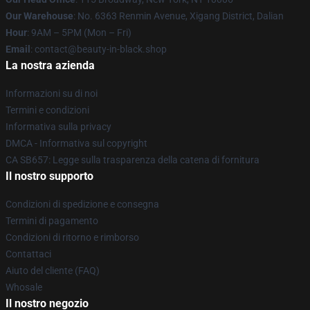
Our Warehouse
: No. 6363 Renmin Avenue, Xigang District, Dalian
Hour
: 9AM – 5PM (Mon – Fri)
Email
: contact@beauty-in-black.shop
La nostra azienda
Informazioni su di noi
Termini e condizioni
Informativa sulla privacy
DMCA - Informativa sul copyright
CA SB657: Legge sulla trasparenza della catena di fornitura
Il nostro supporto
Condizioni di spedizione e consegna
Termini di pagamento
Condizioni di ritorno e rimborso
Contattaci
Aiuto del cliente (FAQ)
Whosale
Il nostro negozio