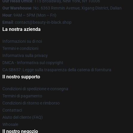
Our Head Office
: 115 Broadway, New York, NY 10006
Our Warehouse
: No. 6363 Renmin Avenue, Xigang District, Dalian
Hour
: 9AM – 5PM (Mon – Fri)
Email
: contact@beauty-in-black.shop
La nostra azienda
Informazioni su di noi
Termini e condizioni
Informativa sulla privacy
DMCA - Informativa sul copyright
CA SB657: Legge sulla trasparenza della catena di fornitura
Il nostro supporto
Condizioni di spedizione e consegna
Termini di pagamento
Condizioni di ritorno e rimborso
Contattaci
Aiuto del cliente (FAQ)
Whosale
Il nostro negozio