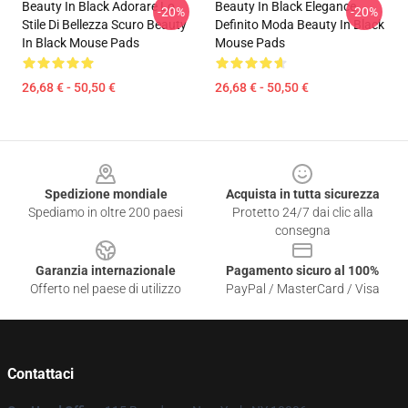
Beauty In Black Adorare Lo
Beauty In Black Elegance
-20%
-20%
Stile Di Bellezza Scuro Beauty
Definito Moda Beauty In Black
In Black Mouse Pads
Mouse Pads
26,68 € - 50,50 €
26,68 € - 50,50 €
Footer
Spedizione mondiale
Acquista in tutta sicurezza
Spediamo in oltre 200 paesi
Protetto 24/7 dai clic alla
consegna
Garanzia internazionale
Pagamento sicuro al 100%
Offerto nel paese di utilizzo
PayPal / MasterCard / Visa
Contattaci