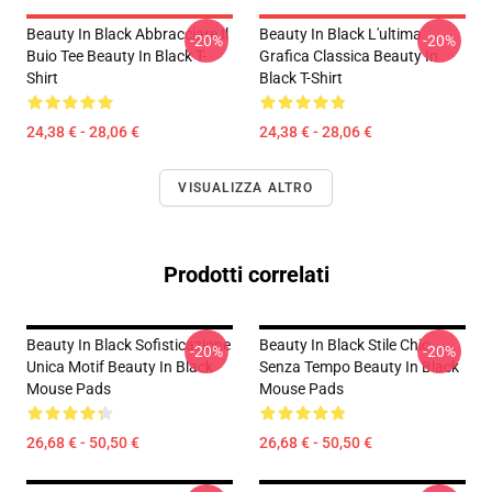
Beauty In Black Abbracciare Il
Beauty In Black L'ultima
-20%
-20%
Buio Tee Beauty In Black T-
Grafica Classica Beauty In
Shirt
Black T-Shirt
24,38 € - 28,06 €
24,38 € - 28,06 €
VISUALIZZA ALTRO
Prodotti correlati
Beauty In Black Sofisticazione
Beauty In Black Stile Chic
-20%
-20%
Unica Motif Beauty In Black
Senza Tempo Beauty In Black
Mouse Pads
Mouse Pads
26,68 € - 50,50 €
26,68 € - 50,50 €