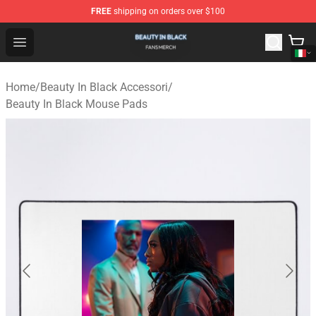
FREE
shipping on orders over $100
Beauty In Black Shop - Official Beauty In Black Merchand
Open menu
Home
/
Beauty In Black Accessori
/
Beauty In Black Mouse Pads