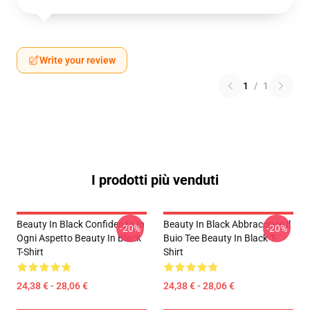
Write your review
1
/
1
I prodotti più venduti
Beauty In Black Confidenza In
Beauty In Black Abbracciare Il
-20%
-20%
Ogni Aspetto Beauty In Black
Buio Tee Beauty In Black T-
T-Shirt
Shirt
24,38 € - 28,06 €
24,38 € - 28,06 €