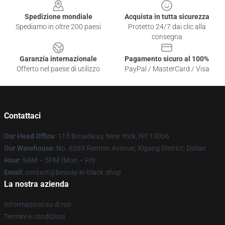
Spedizione mondiale
Acquista in tutta sicurezza
Spediamo in oltre 200 paesi
Protetto 24/7 dai clic alla
consegna
Garanzia internazionale
Pagamento sicuro al 100%
Offerto nel paese di utilizzo
PayPal / MasterCard / Visa
Contattaci
Our Head Office
: 115 Broadway, New York, NY 10006
Our Warehouse
: No. 6363 Renmin Avenue, Xigang District, Dalian
Hour
: 9AM – 5PM (Mon – Fri)
Email
: contact@beauty-in-black.shop
La nostra azienda
Informazioni su di noi
Termini e condizioni