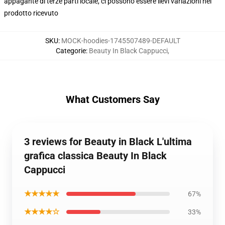
appagante di terze parti locale, ci possono essere lievi variazioni nel
prodotto ricevuto
SKU
:
MOCK-hoodies-1745507489-DEFAULT
Categorie
:
Beauty In Black Cappucci
,
What Customers Say
3 reviews for Beauty in Black L'ultima
grafica classica Beauty In Black
Cappucci
★★★★★
67%
★★★★☆
33%