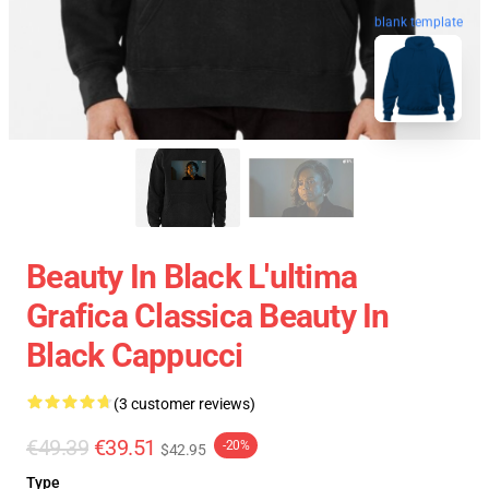
blank template
Beauty In Black L'ultima
Grafica Classica Beauty In
Black Cappucci
(3 customer reviews)
€49.39
€39.51
-20%
$42.95
Type