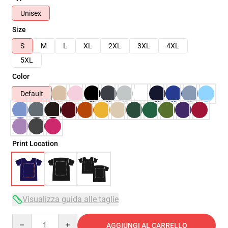
Unisex
Size
S
M
L
XL
2XL
3XL
4XL
5XL
Color
Default
Print Location
Visualizza guida alle taglie
Quantity
AGGIUNGI AL CARRELLO