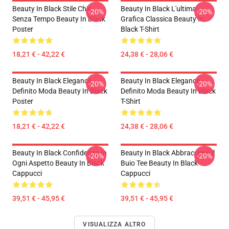
Beauty In Black Stile Chic
Beauty In Black L'ultima
-20%
-20%
Senza Tempo Beauty In Black
Grafica Classica Beauty In
Poster
Black T-Shirt
18,21 € - 42,22 €
24,38 € - 28,06 €
Beauty In Black Elegance
Beauty In Black Elegance
-20%
-20%
Definito Moda Beauty In Black
Definito Moda Beauty In Black
Poster
T-Shirt
18,21 € - 42,22 €
24,38 € - 28,06 €
Beauty In Black Confidenza In
Beauty In Black Abbracciare Il
-20%
-20%
Ogni Aspetto Beauty In Black
Buio Tee Beauty In Black
Cappucci
Cappucci
39,51 € - 45,95 €
39,51 € - 45,95 €
VISUALIZZA ALTRO