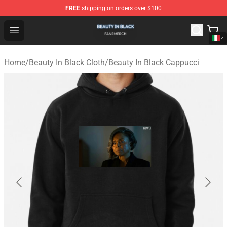
FREE
shipping on orders over $100
Beauty In Black Shop - Official Beauty In Black Merchand
Open menu
Home
/
Beauty In Black Cloth
/
Beauty In Black Cappucci