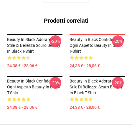
Prodotti correlati
Beauty In Black Adorare Lo
Beauty In Black Confidenza In
-20%
-20%
Stile Di Bellezza Scuro Beauty
Ogni Aspetto Beauty In Black
In Black T-Shirt
T-Shirt
24,38 € - 28,06 €
24,38 € - 28,06 €
Beauty In Black Confidenza In
Beauty In Black Adorare Lo
-20%
-20%
Ogni Aspetto Beauty In Black
Stile Di Bellezza Scuro Beauty
T-Shirt
In Black T-Shirt
24,38 € - 28,06 €
24,38 € - 28,06 €
Footer