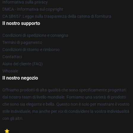
Informativa sulla privacy
DMCA - Informativa sul copyright
CA SB657: Legge sulla trasparenza della catena di fornitura
Il nostro supporto
Condizioni di spedizione e consegna
Termini di pagamento
Condizioni di ritorno e rimborso
Contattaci
Aiuto del cliente (FAQ)
Whosale
Il nostro negozio
Offriamo prodotti di alta qualità che sono specificamente progettati
dal nostro team di livello mondiale. Forniamo una varietà di prodotti
che sono sia elegante e bella. Questo non è solo per mostrare il vostro
stile individuale, ma anche per voi di condividere la vostra individualità
con gli altri.