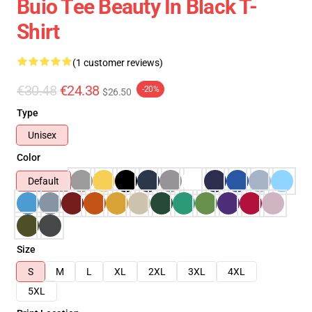
Buio Tee Beauty In Black T-
Shirt
(1 customer reviews)
€30.48
€24.38
-20%
$26.50
Type
Unisex
Color
Default
Size
S
M
L
XL
2XL
3XL
4XL
5XL