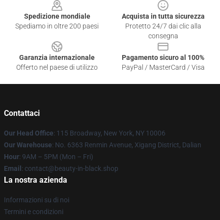
Spedizione mondiale
Acquista in tutta sicurezza
Spediamo in oltre 200 paesi
Protetto 24/7 dai clic alla
consegna
Garanzia internazionale
Pagamento sicuro al 100%
Offerto nel paese di utilizzo
PayPal / MasterCard / Visa
Contattaci
Our Head Office
: 115 Broadway, New York, NY 10006
Our Warehouse
: No. 6363 Renmin Avenue, Xigang District, Dalian
Hour
: 9AM – 5PM (Mon – Fri)
Email
: contact@beauty-in-black.shop
La nostra azienda
Informazioni su di noi
Termini e condizioni