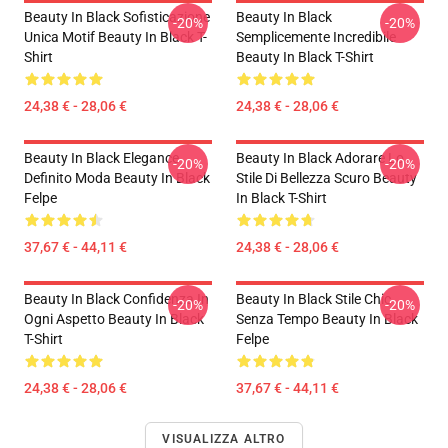
Beauty In Black Sofisticazione
Beauty In Black
-20%
-20%
Unica Motif Beauty In Black T-
Semplicemente Incredibile
Shirt
Beauty In Black T-Shirt
24,38 € - 28,06 €
24,38 € - 28,06 €
Beauty In Black Elegance
Beauty In Black Adorare Lo
-20%
-20%
Definito Moda Beauty In Black
Stile Di Bellezza Scuro Beauty
Felpe
In Black T-Shirt
37,67 € - 44,11 €
24,38 € - 28,06 €
Beauty In Black Confidenza In
Beauty In Black Stile Chic
-20%
-20%
Ogni Aspetto Beauty In Black
Senza Tempo Beauty In Black
T-Shirt
Felpe
24,38 € - 28,06 €
37,67 € - 44,11 €
VISUALIZZA ALTRO