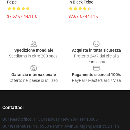
Felpe
In Black Felpe
37,67 € - 44,11 €
37,67 € - 44,11 €
Footer
Spedizione mondiale
Acquista in tutta sicurezza
Spediamo in oltre 200 paesi
Protetto 24/7 dai clic alla
consegna
Garanzia internazionale
Pagamento sicuro al 100%
Offerto nel paese di utilizzo
PayPal / MasterCard / Visa
Contattaci
Our Head Office
: 115 Broadway, New York, NY 10006
Our Warehouse
: No. 6363 Renmin Avenue, Xigang District, Dalian