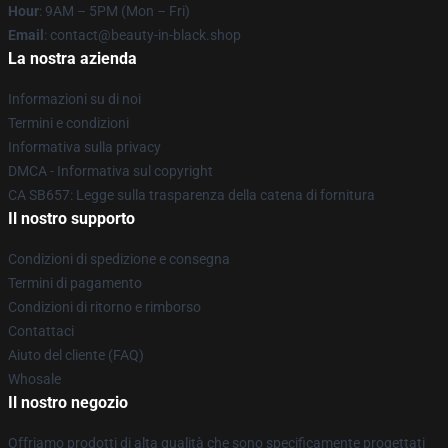
Hour
: 9AM – 5PM (Mon – Fri)
Email
: contact@beauty-in-black.shop
La nostra azienda
Informazioni su di noi
Termini e condizioni
Informativa sulla privacy
DMCA - Informativa sul copyright
CA SB657: Legge sulla trasparenza della catena di fornitura
Il nostro supporto
Condizioni di spedizione e consegna
Termini di pagamento
Condizioni di ritorno e rimborso
Contattaci
Aiuto del cliente (FAQ)
Whosale
Il nostro negozio
Offriamo prodotti di alta qualità che sono specificamente progettati