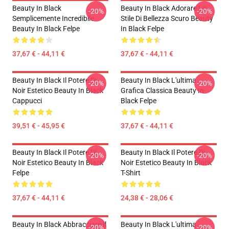
Beauty In Black
Beauty In Black Adorare Lo
-20%
-20%
Semplicemente Incredibile
Stile Di Bellezza Scuro Beauty
Beauty In Black Felpe
In Black Felpe
37,67 € - 44,11 €
37,67 € - 44,11 €
Beauty In Black Il Potere Di
Beauty In Black L'ultima
-20%
-20%
Noir Estetico Beauty In Black
Grafica Classica Beauty In
Cappucci
Black Felpe
39,51 € - 45,95 €
37,67 € - 44,11 €
Beauty In Black Il Potere Di
Beauty In Black Il Potere Di
-20%
-20%
Noir Estetico Beauty In Black
Noir Estetico Beauty In Black
Felpe
T-Shirt
37,67 € - 44,11 €
24,38 € - 28,06 €
Beauty In Black Abbracciare Il
Beauty In Black L'ultima
-20%
-20%