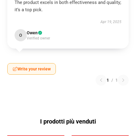
The product excels in both effectiveness and quality;
it’s a top pick.
Apr 19, 2025
Owen
O
Verified owner
Write your review
1
/
1
I prodotti più venduti