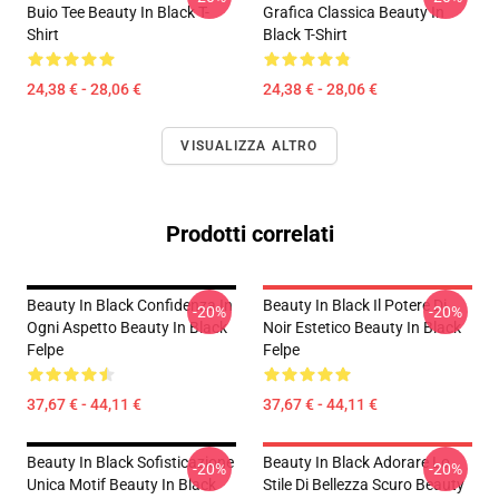
Buio Tee Beauty In Black T-
Grafica Classica Beauty In
Shirt
Black T-Shirt
24,38 € - 28,06 €
24,38 € - 28,06 €
VISUALIZZA ALTRO
Prodotti correlati
Beauty In Black Confidenza In
Beauty In Black Il Potere Di
-20%
-20%
Ogni Aspetto Beauty In Black
Noir Estetico Beauty In Black
Felpe
Felpe
37,67 € - 44,11 €
37,67 € - 44,11 €
Beauty In Black Sofisticazione
Beauty In Black Adorare Lo
-20%
-20%
Unica Motif Beauty In Black
Stile Di Bellezza Scuro Beauty