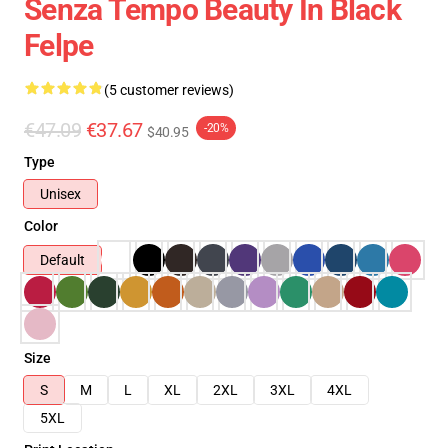
Senza Tempo Beauty In Black
Felpe
(5 customer reviews)
€47.09
€37.67
-20%
$40.95
Type
Unisex
Color
Default
Size
S
M
L
XL
2XL
3XL
4XL
5XL