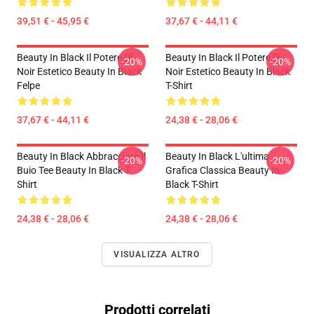
39,51 € - 45,95 €
37,67 € - 44,11 €
Beauty In Black Il Potere Di
Beauty In Black Il Potere Di
-20%
-20%
Noir Estetico Beauty In Black
Noir Estetico Beauty In Black
Felpe
T-Shirt
37,67 € - 44,11 €
24,38 € - 28,06 €
Beauty In Black Abbracciare Il
Beauty In Black L'ultima
-20%
-20%
Buio Tee Beauty In Black T-
Grafica Classica Beauty In
Shirt
Black T-Shirt
24,38 € - 28,06 €
24,38 € - 28,06 €
VISUALIZZA ALTRO
Prodotti correlati