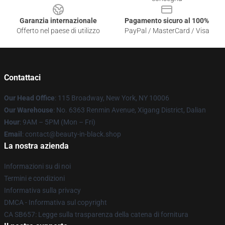
Garanzia internazionale
Pagamento sicuro al 100%
Offerto nel paese di utilizzo
PayPal / MasterCard / Visa
Contattaci
Our Head Office
: 115 Broadway, New York, NY 10006
Our Warehouse
: No. 6363 Renmin Avenue, Xigang District, Dalian
Hour
: 9AM – 5PM (Mon – Fri)
Email
: contact@beauty-in-black.shop
La nostra azienda
Informazioni su di noi
Termini e condizioni
Informativa sulla privacy
DMCA - Informativa sul copyright
CA SB657: Legge sulla trasparenza della catena di fornitura