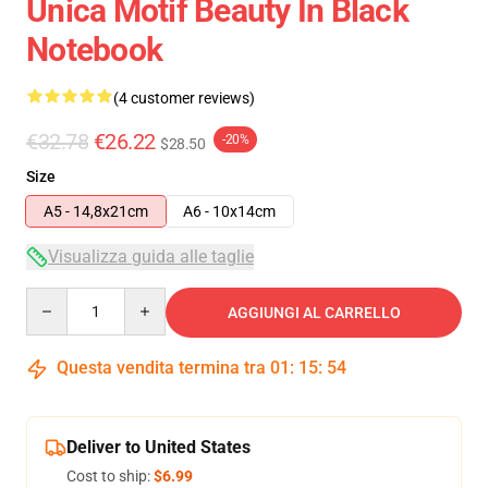
Unica Motif Beauty In Black
Notebook
(4 customer reviews)
€32.78
€26.22
-20%
$28.50
Size
A5 - 14,8x21cm
A6 - 10x14cm
Visualizza guida alle taglie
Quantity
AGGIUNGI AL CARRELLO
Questa vendita termina tra
01
:
15
:
54
Deliver to United States
Cost to ship:
$6.99