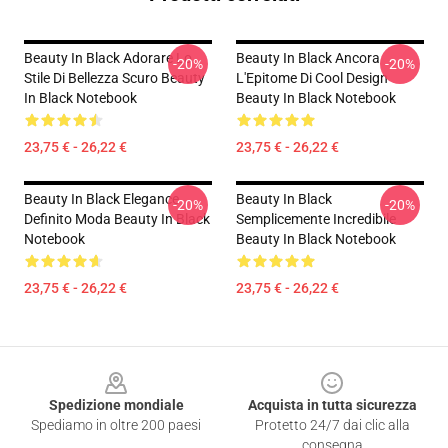
Beauty In Black Adorare Lo
Beauty In Black Ancora
-20%
-20%
Stile Di Bellezza Scuro Beauty
L'Epitome Di Cool Design
In Black Notebook
Beauty In Black Notebook
23,75 € - 26,22 €
23,75 € - 26,22 €
Beauty In Black Elegance
Beauty In Black
-20%
-20%
Definito Moda Beauty In Black
Semplicemente Incredibile
Notebook
Beauty In Black Notebook
23,75 € - 26,22 €
23,75 € - 26,22 €
Footer
Spedizione mondiale
Acquista in tutta sicurezza
Spediamo in oltre 200 paesi
Protetto 24/7 dai clic alla
consegna