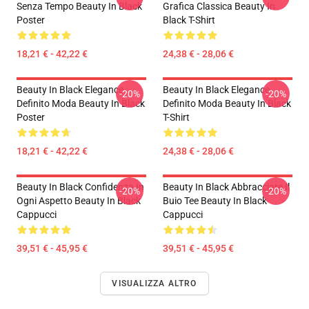
Senza Tempo Beauty In Black
Grafica Classica Beauty In
Poster
Black T-Shirt
18,21 € - 42,22 €
24,38 € - 28,06 €
Beauty In Black Elegance
Beauty In Black Elegance
-20%
-20%
Definito Moda Beauty In Black
Definito Moda Beauty In Black
Poster
T-Shirt
18,21 € - 42,22 €
24,38 € - 28,06 €
Beauty In Black Confidenza In
Beauty In Black Abbracciare Il
-20%
-20%
Ogni Aspetto Beauty In Black
Buio Tee Beauty In Black
Cappucci
Cappucci
39,51 € - 45,95 €
39,51 € - 45,95 €
VISUALIZZA ALTRO