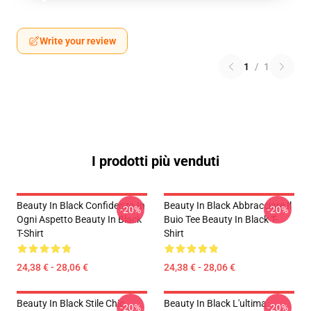
Write your review
1
/
1
I prodotti più venduti
Beauty In Black Confidenza In
Beauty In Black Abbracciare Il
-20%
-20%
Ogni Aspetto Beauty In Black
Buio Tee Beauty In Black T-
T-Shirt
Shirt
24,38 € - 28,06 €
24,38 € - 28,06 €
Beauty In Black Stile Chic
Beauty In Black L'ultima
-20%
-20%