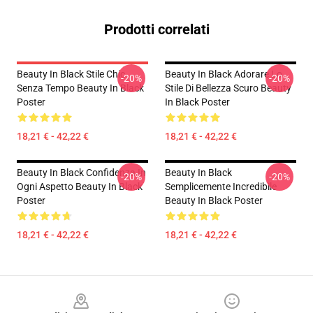
Prodotti correlati
Beauty In Black Stile Chic
Beauty In Black Adorare Lo
-20%
-20%
Senza Tempo Beauty In Black
Stile Di Bellezza Scuro Beauty
Poster
In Black Poster
18,21 € - 42,22 €
18,21 € - 42,22 €
Beauty In Black Confidenza In
Beauty In Black
-20%
-20%
Ogni Aspetto Beauty In Black
Semplicemente Incredibile
Poster
Beauty In Black Poster
18,21 € - 42,22 €
18,21 € - 42,22 €
Footer