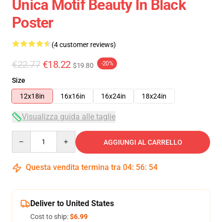
Unica Motif Beauty In Black
Poster
(4 customer reviews)
€22.77
€18.22
-20%
$19.80
Size
12x18in
16x16in
16x24in
18x24in
Visualizza guida alle taglie
Quantity
AGGIUNGI AL CARRELLO
Questa vendita termina tra
04
:
56
:
53
Deliver to United States
Cost to ship:
$6.99