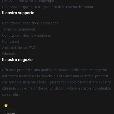
DMCA - Informativa sul copyright
CA SB657: Legge sulla trasparenza della catena di fornitura
Il nostro supporto
Condizioni di spedizione e consegna
Termini di pagamento
Condizioni di ritorno e rimborso
Contattaci
Aiuto del cliente (FAQ)
Whosale
Il nostro negozio
Offriamo prodotti di alta qualità che sono specificamente progettati
dal nostro team di livello mondiale. Forniamo una varietà di prodotti
che sono sia elegante e bella. Questo non è solo per mostrare il vostro
stile individuale, ma anche per voi di condividere la vostra individualità
con gli altri.