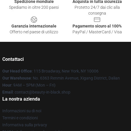
Spedizione mondiale
Acquista in tutta sicurezza
Spediamo in oltre 200 paesi
Protetto 24/7 dai clic alla
consegna
Garanzia internazionale
Pagamento sicuro al 100%
Offerto nel paese di utilizzo
PayPal / MasterCard / Visa
Contattaci
Our Head Office
: 115 Broadway, New York, NY 10006
Our Warehouse
: No. 6363 Renmin Avenue, Xigang District, Dalian
Hour
: 9AM – 5PM (Mon – Fri)
Email
: contact@beauty-in-black.shop
La nostra azienda
Informazioni su di noi
Termini e condizioni
Informativa sulla privacy