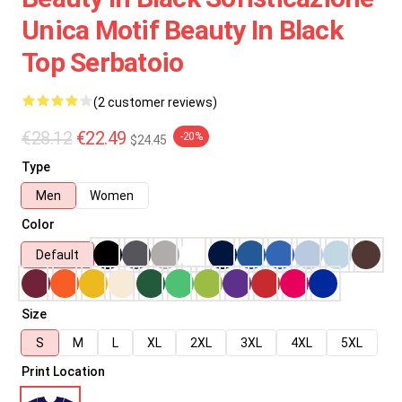
Unica Motif Beauty In Black
Top Serbatoio
(2 customer reviews)
€28.12
€22.49
-20%
$24.45
Type
Men
Women
Color
Default
Size
S
M
L
XL
2XL
3XL
4XL
5XL
Print Location