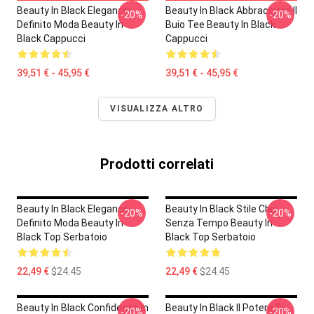
Beauty In Black Elegance
Beauty In Black Abbracciare Il
-20%
-20%
Definito Moda Beauty In
Buio Tee Beauty In Black
Black Cappucci
Cappucci
39,51 € - 45,95 €
39,51 € - 45,95 €
VISUALIZZA ALTRO
Prodotti correlati
Beauty In Black Elegance
Beauty In Black Stile Chic
-20%
-20%
Definito Moda Beauty In
Senza Tempo Beauty In
Black Top Serbatoio
Black Top Serbatoio
22,49 €
$24.45
22,49 €
$24.45
Beauty In Black Confidenza In
Beauty In Black Il Potere Di
-20%
-20%