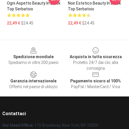
Ogni Aspetto Beauty In Black
Noir Estetico Beauty In Black
Top Serbatoio
Top Serbatoio
22,49 €
$24.45
22,49 €
$24.45
Footer
Spedizione mondiale
Acquista in tutta sicurezza
Spediamo in oltre 200 paesi
Protetto 24/7 dai clic alla
consegna
Garanzia internazionale
Pagamento sicuro al 100%
Offerto nel paese di utilizzo
PayPal / MasterCard / Visa
Contattaci
Our Head Office
: 115 Broadway, New York, NY 10006