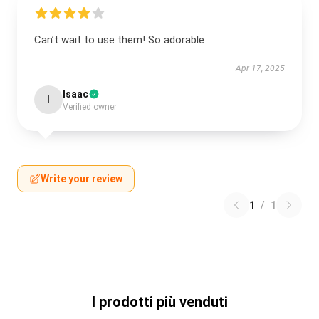
Can’t wait to use them! So adorable
Apr 17, 2025
Isaac
I
Verified owner
Write your review
1
/
1
I prodotti più venduti