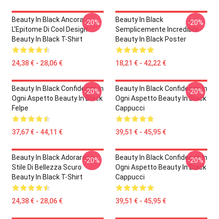
Beauty In Black Ancora
Beauty In Black
-20%
-20%
L'Epitome Di Cool Design
Semplicemente Incredibile
Beauty In Black T-Shirt
Beauty In Black Poster
24,38 € - 28,06 €
18,21 € - 42,22 €
Beauty In Black Confidenza In
Beauty In Black Confidenza In
-20%
-20%
Ogni Aspetto Beauty In Black
Ogni Aspetto Beauty In Black
Felpe
Cappucci
37,67 € - 44,11 €
39,51 € - 45,95 €
Beauty In Black Adorare Lo
Beauty In Black Confidenza In
-20%
-20%
Stile Di Bellezza Scuro
Ogni Aspetto Beauty In Black
Beauty In Black T-Shirt
Cappucci
24,38 € - 28,06 €
39,51 € - 45,95 €