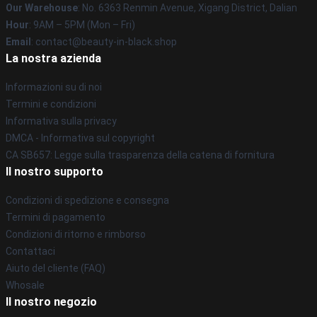
Our Warehouse
: No. 6363 Renmin Avenue, Xigang District, Dalian
Hour
: 9AM – 5PM (Mon – Fri)
Email
: contact@beauty-in-black.shop
La nostra azienda
Informazioni su di noi
Termini e condizioni
Informativa sulla privacy
DMCA - Informativa sul copyright
CA SB657: Legge sulla trasparenza della catena di fornitura
Il nostro supporto
Condizioni di spedizione e consegna
Termini di pagamento
Condizioni di ritorno e rimborso
Contattaci
Aiuto del cliente (FAQ)
Whosale
Il nostro negozio