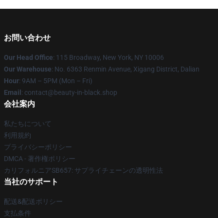
お問い合わせ
Our Head Office
: 115 Broadway, New York, NY 10006
Our Warehouse
: No. 6363 Renmin Avenue, Xigang District, Dalian
Hour
: 9AM – 5PM (Mon – Fri)
Email
: contact@beauty-in-black.shop
会社案内
私たちについて
利用規約
プライバシーポリシー
DMCA - 著作権ポリシー
カリフォルニアSB657: サプライチェーンの透明性法
当社のサポート
配送&配送ポリシー
支払条件