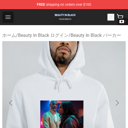
FREE
shipping on orders over $100
Beauty In Black Shop - Official Beauty In Black Merchand
Open menu
ホーム
/
Beauty In Black ログイン
/
Beauty In Black パーカー