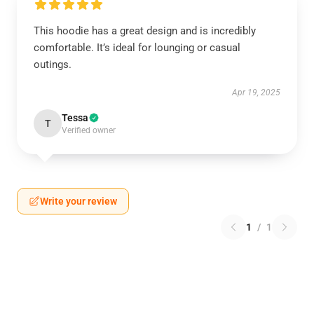
This hoodie has a great design and is incredibly
comfortable. It’s ideal for lounging or casual
outings.
Apr 19, 2025
Tessa
T
Verified owner
Write your review
1
/
1