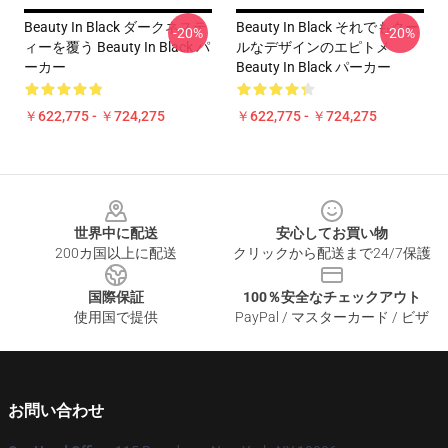
Beauty In Black ダークネステ
Beauty In Black それでもクー
-20%
-20%
ィーを覆う Beauty In Black パ
ルなデザインのエピトメ
ーカー
Beauty In Black パーカー
￥622,775 - ￥724,275
￥622,775 - ￥724,275
Footer
世界中に配送
安心してお買い物
200カ国以上に配送
クリックから配送まで24/7保護
国際保証
100％安全なチェックアウト
使用国で提供
PayPal / マスターカード / ビザ
お問い合わせ