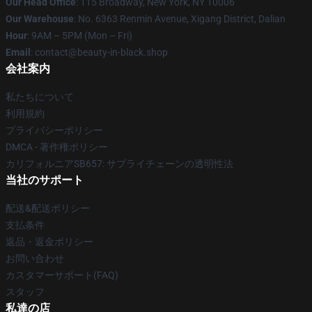
Our Head Office
: 115 Broadway, New York, NY 10006
Our Warehouse
: No. 6363 Renmin Avenue, Xigang District, Dalian
Hour
: 9AM – 5PM (Mon – Fri)
Email
: contact@beauty-in-black.shop
会社案内
私たちについて
利用規約
プライバシーポリシー
DMCA - 著作権ポリシー
カリフォルニアSB657: サプライチェーンの透明性法
当社のサポート
配送&配送ポリシー
支払条件
返品・返金ポリシー
お問い合わせ
カスタマーサポート(FAQ)
スタッフ
私達の店