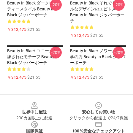
Beauty In Black ダークビュー
Beauty In Black それでもクー
-20%
-20%
ティースタイル Beauty In
ルなデザインのエピトメ
Black ジッパーポーチ
Beauty In Black ジッパーポー
チ
￥312,475
$21.55
￥312,475
$21.55
Beauty In Black ユニークな洗
Beauty In Black ノワールの美
-20%
-20%
練されたモチーフ Beauty In
学の力 Beauty In Black ジッパ
Black ジッパーポーチ
ーポーチ
￥312,475
$21.55
￥312,475
$21.55
Footer
世界中に配送
安心してお買い物
200カ国以上に配送
クリックから配送まで24/7保護
国際保証
100％安全なチェックアウト