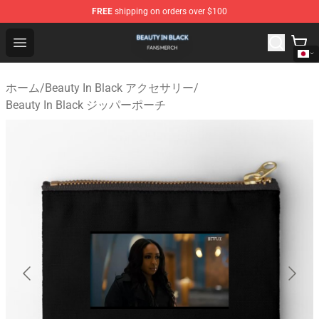
FREE
shipping on orders over $100
Beauty In Black Shop - Official Beauty In Black Merchand
Open menu
ホーム
/
Beauty In Black アクセサリー
/
Beauty In Black ジッパーポーチ