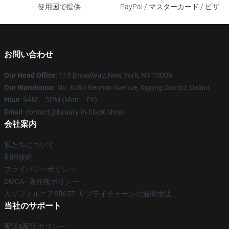
使用国で提供
PayPal / マスターカード / ビザ
お問い合わせ
Our Head Office
: 115 Broadway, New York, NY 10006
Our Warehouse
: No. 6363 Renmin Avenue, Xigang District, Dalian
Hour
: 9AM – 5PM (Mon – Fri)
Email
: contact@beauty-in-black.shop
会社案内
私たちについて
利用規約
プライバシーポリシー
DMCA - 著作権ポリシー
カリフォルニアSB657: サプライチェーンの透明性法
当社のサポート
配送&配送ポリシー