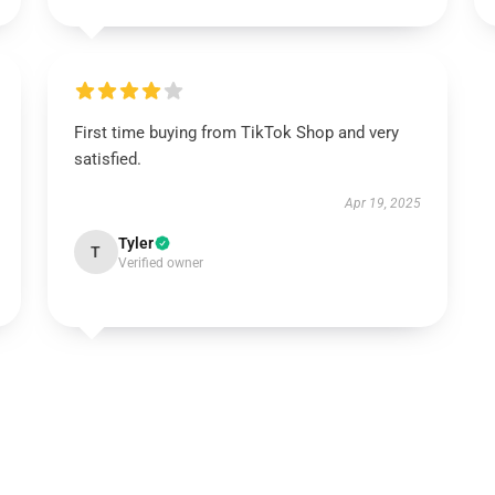
First time buying from TikTok Shop and very
satisfied.
Apr 19, 2025
Tyler
T
Verified owner