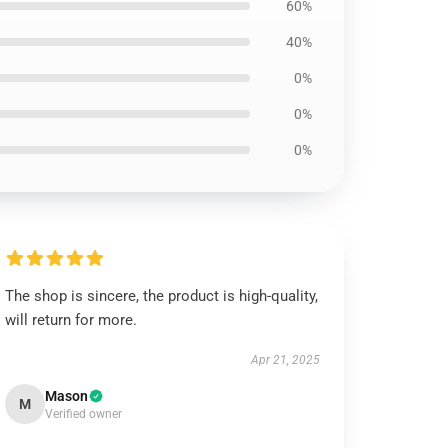
60%
40%
0%
0%
0%
The shop is sincere, the product is high-quality,
will return for more.
Apr 21, 2025
Mason
M
Verified owner