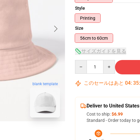
Style
Printing
Size
56cm to 60cm
サイズガイドを見る
Quantity
このセールはあと
04
:
35
blank template
Deliver to United States
Cost to ship:
$6.99
Standard - Order today to g