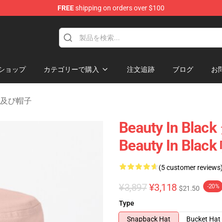
FREE
shipping on orders over $100
ndise Store
ショップ
カテゴリーで購入
注文追跡
ブログ
お
 帽子及び帽子
Beauty In 
Beauty In Bl
(5 customer reviews
¥3,897
¥3,118
-20%
$21.50
Type
Snapback Hat
Bucket Hat