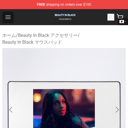
FREE
shipping on orders over $100
Beauty In Black Shop - Official Beauty In Black Merchand
Open menu
ホーム
/
Beauty In Black アクセサリー
/
Beauty In Black マウスパッド