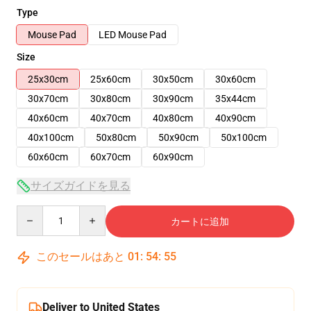
Type
Mouse Pad
LED Mouse Pad
Size
25x30cm
25x60cm
30x50cm
30x60cm
30x70cm
30x80cm
30x90cm
35x44cm
40x60cm
40x70cm
40x80cm
40x90cm
40x100cm
50x80cm
50x90cm
50x100cm
60x60cm
60x70cm
60x90cm
サイズガイドを見る
Quantity
カートに追加
このセールはあと
01
:
54
:
54
Deliver to United States