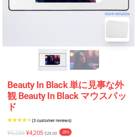
blank template
Beauty In Black 単に見事な外
観 Beauty In Black マウスパッ
ド
(3 customer reviews)
¥5,256
¥4,205
-20%
$29.00