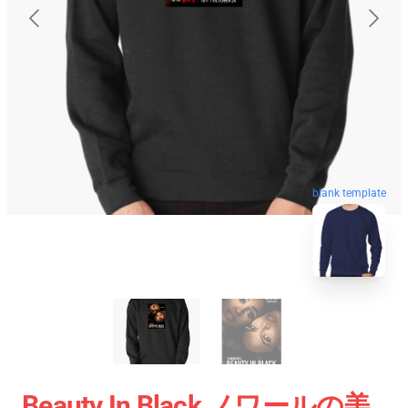
blank template
Beauty In Black ノワールの美