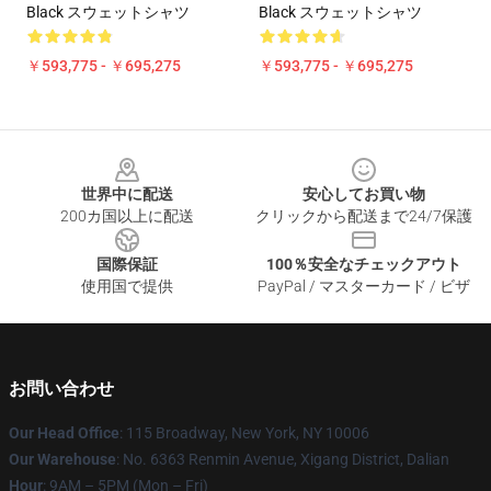
Black スウェットシャツ
Black スウェットシャツ
￥593,775 - ￥695,275
￥593,775 - ￥695,275
Footer
世界中に配送
安心してお買い物
200カ国以上に配送
クリックから配送まで24/7保護
国際保証
100％安全なチェックアウト
使用国で提供
PayPal / マスターカード / ビザ
お問い合わせ
Our Head Office
: 115 Broadway, New York, NY 10006
Our Warehouse
: No. 6363 Renmin Avenue, Xigang District, Dalian
Hour
: 9AM – 5PM (Mon – Fri)