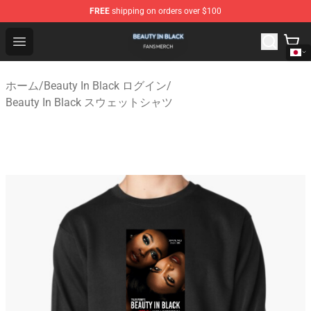
FREE
shipping on orders over $100
Beauty In Black Shop - Official Beauty In Black Merchand
Open menu
ホーム
/
Beauty In Black ログイン
/
Beauty In Black スウェットシャツ