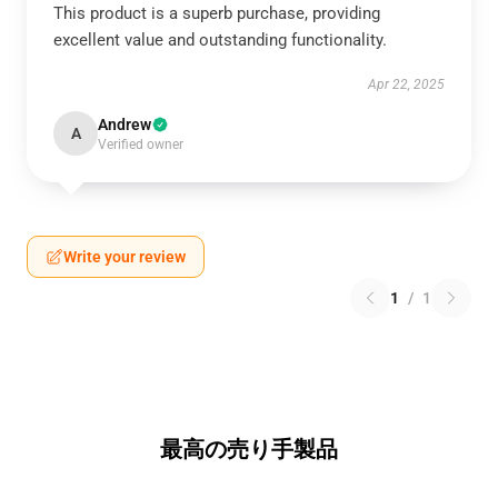
This product is a superb purchase, providing
excellent value and outstanding functionality.
Apr 22, 2025
Andrew
A
Verified owner
Write your review
1
/
1
最高の売り手製品