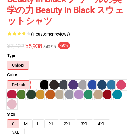
学の力 Beauty In Black スウェ
ットシャツ
(1 customer reviews)
¥7,422
¥5,938
-20%
$40.95
Type
Unisex
Color
Default
Size
S
M
L
XL
2XL
3XL
4XL
5XL