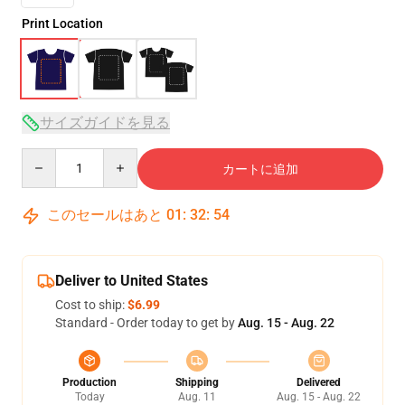
Print Location
サイズガイドを見る
Quantity
カートに追加
このセールはあと
01
:
32
:
54
Deliver to United States
Cost to ship:
$6.99
Standard - Order today to get by
Aug. 15 - Aug. 22
Production
Shipping
Delivered
Today
Aug. 11
Aug. 15 - Aug. 22