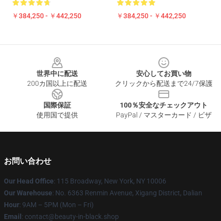
￥384,250 - ￥442,250
￥384,250 - ￥442,250
Footer
世界中に配送
安心してお買い物
200カ国以上に配送
クリックから配送まで24/7保護
国際保証
100％安全なチェックアウト
使用国で提供
PayPal / マスターカード / ビザ
お問い合わせ
Our Head Office
: 115 Broadway, New York, NY 10006
Our Warehouse
: No. 6363 Renmin Avenue, Xigang District, Dalian
Hour
: 9AM – 5PM (Mon – Fri)
Email
: contact@beauty-in-black.shop