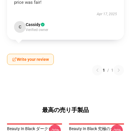
price was fair!
Apr 17, 2025
Cassidy
C
Verified owner
Write your review
1
/
1
最高の売り手製品
Beauty In Black ダークビュー
Beauty In Black 究極のクラシ
-20%
-20%