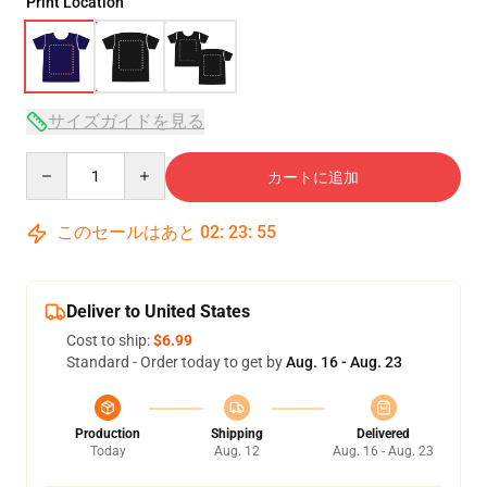
Print Location
サイズガイドを見る
Quantity
カートに追加
このセールはあと
02
:
23
:
54
Deliver to United States
Cost to ship:
$6.99
Standard - Order today to get by
Aug. 16 - Aug. 23
Production
Shipping
Delivered
Today
Aug. 12
Aug. 16 - Aug. 23