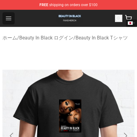
FREE
shipping on orders over $100
Beauty In Black Shop - Official Beauty In Black Merchand
Open menu
ホーム
/
Beauty In Black ログイン
/
Beauty In Black Tシャツ