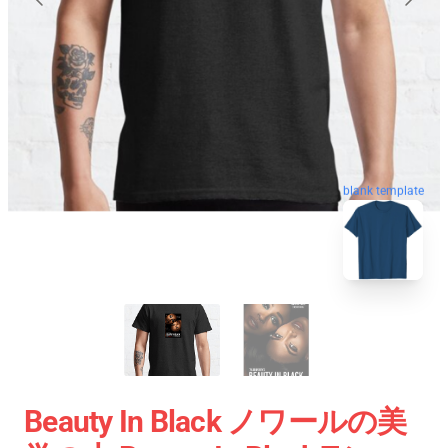
blank template
Beauty In Black ノワールの美