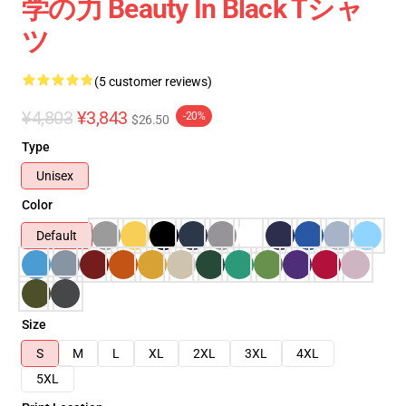
学の力 Beauty In Black Tシャ
ツ
(5 customer reviews)
¥4,803
¥3,843
-20%
$26.50
Type
Unisex
Color
Default
Size
S
M
L
XL
2XL
3XL
4XL
5XL