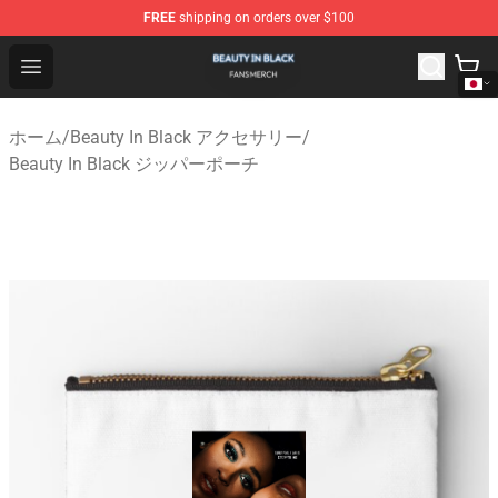
FREE
shipping on orders over $100
Beauty In Black Shop - Official Beauty In Black Merchand
Open menu
ホーム
/
Beauty In Black アクセサリー
/
Beauty In Black ジッパーポーチ