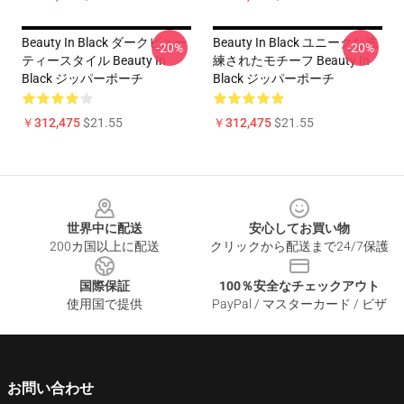
Beauty In Black ダークビュー
Beauty In Black ユニークな洗
-20%
-20%
ティースタイル Beauty In
練されたモチーフ Beauty In
Black ジッパーポーチ
Black ジッパーポーチ
￥312,475
$21.55
￥312,475
$21.55
Footer
世界中に配送
安心してお買い物
200カ国以上に配送
クリックから配送まで24/7保護
国際保証
100％安全なチェックアウト
使用国で提供
PayPal / マスターカード / ビザ
お問い合わせ