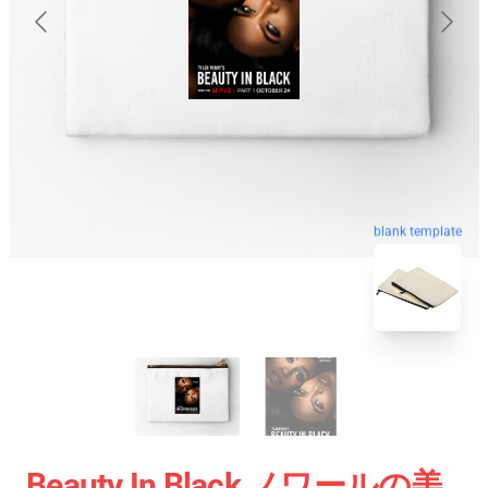
blank template
Beauty In Black ノワールの美