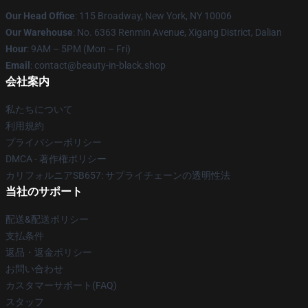
Our Head Office
: 115 Broadway, New York, NY 10006
Our Warehouse
: No. 6363 Renmin Avenue, Xigang District, Dalian
Hour
: 9AM – 5PM (Mon – Fri)
Email
: contact@beauty-in-black.shop
会社案内
私たちについて
利用規約
プライバシーポリシー
DMCA - 著作権ポリシー
カリフォルニアSB657: サプライチェーンの透明性法
当社のサポート
配送&配送ポリシー
支払条件
返品・返金ポリシー
お問い合わせ
カスタマーサポート(FAQ)
スタッフ