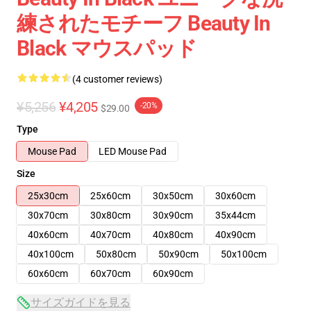
練されたモチーフ Beauty In
Black マウスパッド
(4 customer reviews)
¥5,256
¥4,205
-20%
$29.00
Type
Mouse Pad
LED Mouse Pad
Size
25x30cm
25x60cm
30x50cm
30x60cm
30x70cm
30x80cm
30x90cm
35x44cm
40x60cm
40x70cm
40x80cm
40x90cm
40x100cm
50x80cm
50x90cm
50x100cm
60x60cm
60x70cm
60x90cm
サイズガイドを見る