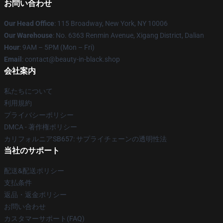
お問い合わせ
Our Head Office
: 115 Broadway, New York, NY 10006
Our Warehouse
: No. 6363 Renmin Avenue, Xigang District, Dalian
Hour
: 9AM – 5PM (Mon – Fri)
Email
: contact@beauty-in-black.shop
会社案内
私たちについて
利用規約
プライバシーポリシー
DMCA - 著作権ポリシー
カリフォルニアSB657: サプライチェーンの透明性法
当社のサポート
配送&配送ポリシー
支払条件
返品・返金ポリシー
お問い合わせ
カスタマーサポート(FAQ)