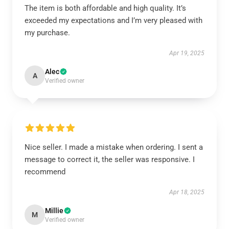
The item is both affordable and high quality. It’s
exceeded my expectations and I’m very pleased with
my purchase.
Apr 19, 2025
Alec
A
Verified owner
Nice seller. I made a mistake when ordering. I sent a
message to correct it, the seller was responsive. I
recommend
Apr 18, 2025
Millie
M
Verified owner