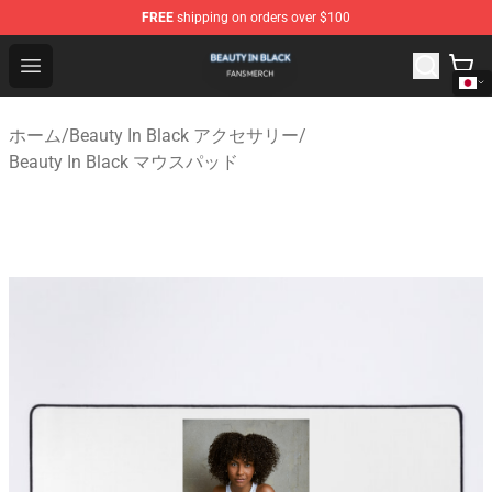
FREE
shipping on orders over $100
Beauty In Black Shop - Official Beauty In Black Merchand
Open menu
ホーム
/
Beauty In Black アクセサリー
/
Beauty In Black マウスパッド