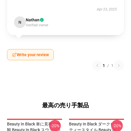
Apr 23, 2025
Nathan
N
Verified owner
Write your review
1
/
1
最高の売り手製品
Beauty In Black 単に見事な外
Beauty In Black ダークビュー
-20%
-20%
観 Beauty In Black スウェット
ティースタイル Beauty In