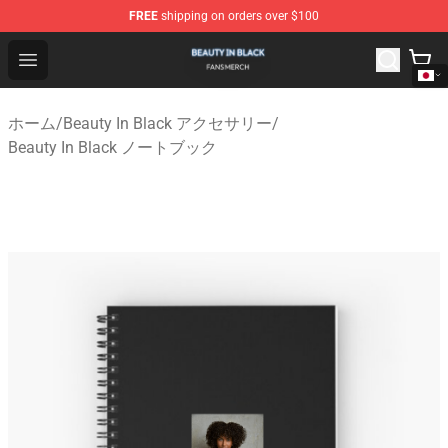
FREE
shipping on orders over $100
Beauty In Black Shop - Official Beauty In Black Merchand
Open menu
ホーム
/
Beauty In Black アクセサリー
/
Beauty In Black ノートブック