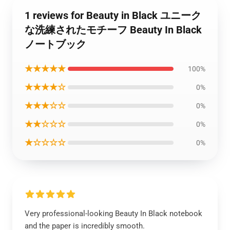
1 reviews for Beauty in Black ユニーク
な洗練されたモチーフ Beauty In Black
ノートブック
★★★★★
100%
★★★★☆
0%
★★★☆☆
0%
★★☆☆☆
0%
★☆☆☆☆
0%
Very professional-looking Beauty In Black notebook
and the paper is incredibly smooth.