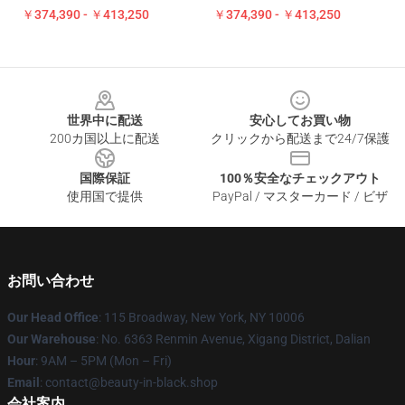
￥374,390 - ￥413,250
￥374,390 - ￥413,250
Footer
世界中に配送
安心してお買い物
200カ国以上に配送
クリックから配送まで24/7保護
国際保証
100％安全なチェックアウト
使用国で提供
PayPal / マスターカード / ビザ
お問い合わせ
Our Head Office
: 115 Broadway, New York, NY 10006
Our Warehouse
: No. 6363 Renmin Avenue, Xigang District, Dalian
Hour
: 9AM – 5PM (Mon – Fri)
Email
: contact@beauty-in-black.shop
会社案内