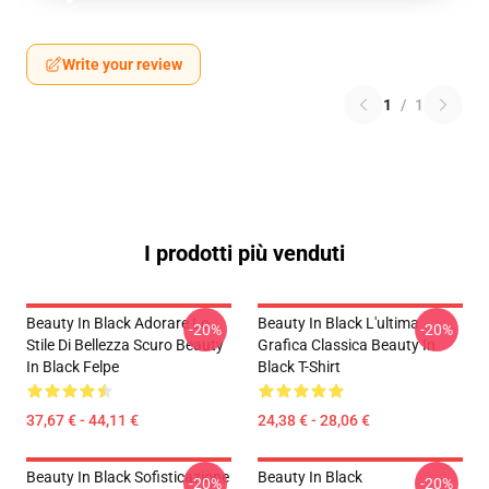
Write your review
1
/
1
I prodotti più venduti
Beauty In Black Adorare Lo
Beauty In Black L'ultima
-20%
-20%
Stile Di Bellezza Scuro Beauty
Grafica Classica Beauty In
In Black Felpe
Black T-Shirt
37,67 € - 44,11 €
24,38 € - 28,06 €
Beauty In Black Sofisticazione
Beauty In Black
-20%
-20%