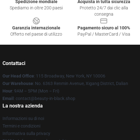
Spedizione mondiale
Acquista in tutta sicurezza
Spediamo in oltre 200 paesi
Protetto 24/7 dai clic alla
consegna
Garanzia internazionale
Pagamento sicuro al 100%
Offerto nel paese di utilizzo
PayPal / MasterCard / Visa
Contattaci
Our Head Office
: 115 Broadway, New York, NY 10006
Our Warehouse
: No. 6363 Renmin Avenue, Xigang District, Dalian
Hour
: 9AM – 5PM (Mon – Fri)
Email
: contact@beauty-in-black.shop
La nostra azienda
Informazioni su di noi
Termini e condizioni
Informativa sulla privacy