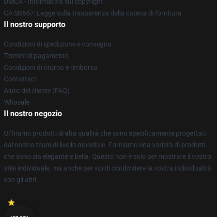
DMCA - Informativa sul copyright
CA SB657: Legge sulla trasparenza della catena di fornitura
Il nostro supporto
Condizioni di spedizione e consegna
Termini di pagamento
Condizioni di ritorno e rimborso
Contattaci
Aiuto del cliente (FAQ)
Whosale
Il nostro negozio
Offriamo prodotti di alta qualità che sono specificamente progettati
dal nostro team di livello mondiale. Forniamo una varietà di prodotti
che sono sia elegante e bella. Questo non è solo per mostrare il vostro
stile individuale, ma anche per voi di condividere la vostra individualità
con gli altri.