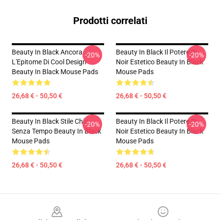
Prodotti correlati
Beauty In Black Ancora
Beauty In Black Il Potere Di
-20%
-20%
L'Epitome Di Cool Design
Noir Estetico Beauty In Black
Beauty In Black Mouse Pads
Mouse Pads
26,68 € - 50,50 €
26,68 € - 50,50 €
Beauty In Black Stile Chic
Beauty In Black Il Potere Di
-20%
-20%
Senza Tempo Beauty In Black
Noir Estetico Beauty In Black
Mouse Pads
Mouse Pads
26,68 € - 50,50 €
26,68 € - 50,50 €
Footer