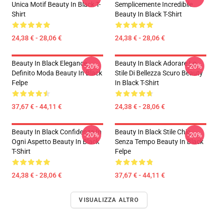
Unica Motif Beauty In Black T-
Semplicemente Incredibile
Shirt
Beauty In Black T-Shirt
24,38 € - 28,06 €
24,38 € - 28,06 €
Beauty In Black Elegance
Beauty In Black Adorare Lo
-20%
-20%
Definito Moda Beauty In Black
Stile Di Bellezza Scuro Beauty
Felpe
In Black T-Shirt
37,67 € - 44,11 €
24,38 € - 28,06 €
Beauty In Black Confidenza In
Beauty In Black Stile Chic
-20%
-20%
Ogni Aspetto Beauty In Black
Senza Tempo Beauty In Black
T-Shirt
Felpe
24,38 € - 28,06 €
37,67 € - 44,11 €
VISUALIZZA ALTRO