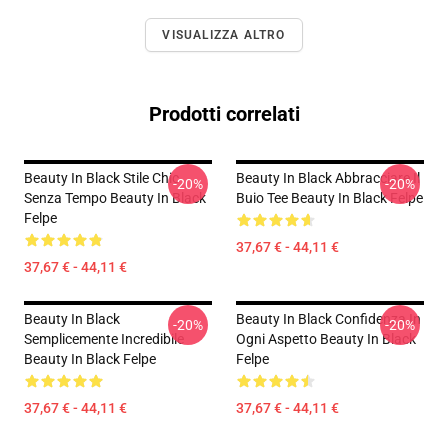
VISUALIZZA ALTRO
Prodotti correlati
Beauty In Black Stile Chic
Beauty In Black Abbracciare Il
-20%
-20%
Senza Tempo Beauty In Black
Buio Tee Beauty In Black Felpe
Felpe
37,67 € - 44,11 €
37,67 € - 44,11 €
Beauty In Black
Beauty In Black Confidenza In
-20%
-20%
Semplicemente Incredibile
Ogni Aspetto Beauty In Black
Beauty In Black Felpe
Felpe
37,67 € - 44,11 €
37,67 € - 44,11 €