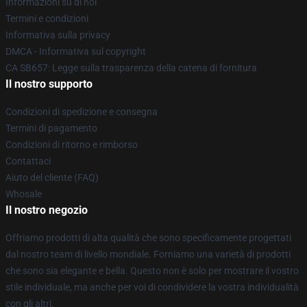
Informazioni su di noi
Termini e condizioni
Informativa sulla privacy
DMCA - Informativa sul copyright
CA SB657: Legge sulla trasparenza della catena di fornitura
Il nostro supporto
Condizioni di spedizione e consegna
Termini di pagamento
Condizioni di ritorno e rimborso
Contattaci
Aiuto del cliente (FAQ)
Whosale
Il nostro negozio
Offriamo prodotti di alta qualità che sono specificamente progettati
dal nostro team di livello mondiale. Forniamo una varietà di prodotti
che sono sia elegante e bella. Questo non è solo per mostrare il vostro
stile individuale, ma anche per voi di condividere la vostra individualità
con gli altri.