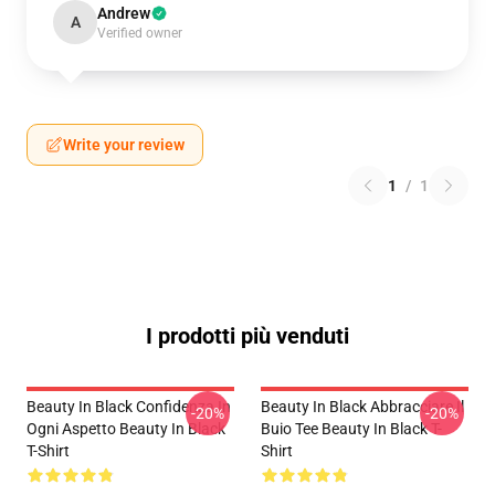
Andrew
A
Verified owner
Write your review
1
/
1
I prodotti più venduti
Beauty In Black Confidenza In
Beauty In Black Abbracciare Il
-20%
-20%
Ogni Aspetto Beauty In Black
Buio Tee Beauty In Black T-
T-Shirt
Shirt