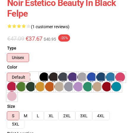
Noir Estetico Beauty In Black
Felpe
(1 customer reviews)
€47.09
€37.67
-20%
$40.95
Type
Unisex
Color
Default
Size
S
M
L
XL
2XL
3XL
4XL
5XL