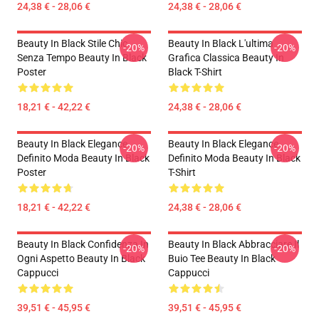
24,38 € - 28,06 €
24,38 € - 28,06 €
Beauty In Black Stile Chic
Beauty In Black L'ultima
-20%
-20%
Senza Tempo Beauty In Black
Grafica Classica Beauty In
Poster
Black T-Shirt
18,21 € - 42,22 €
24,38 € - 28,06 €
Beauty In Black Elegance
Beauty In Black Elegance
-20%
-20%
Definito Moda Beauty In Black
Definito Moda Beauty In Black
Poster
T-Shirt
18,21 € - 42,22 €
24,38 € - 28,06 €
Beauty In Black Confidenza In
Beauty In Black Abbracciare Il
-20%
-20%
Ogni Aspetto Beauty In Black
Buio Tee Beauty In Black
Cappucci
Cappucci
39,51 € - 45,95 €
39,51 € - 45,95 €