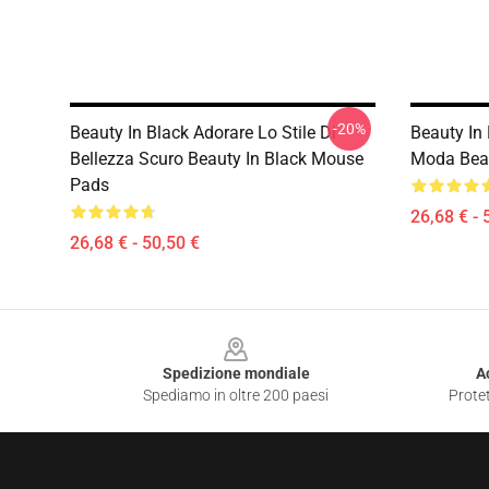
-20%
Beauty In Black Adorare Lo Stile Di
Beauty In 
Bellezza Scuro Beauty In Black Mouse
Moda Beau
Pads
26,68 € - 
26,68 € - 50,50 €
Footer
Spedizione mondiale
A
Spediamo in oltre 200 paesi
Protet