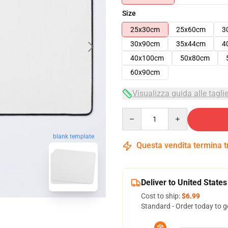
Size
25x30cm
25x60cm
3
30x90cm
35x44cm
4
40x100cm
50x80cm
60x90cm
Visualizza guida alle tagli
Quantity
blank template
Questa vendita termina 
Deliver to United States
Cost to ship:
$6.99
Standard - Order today to g