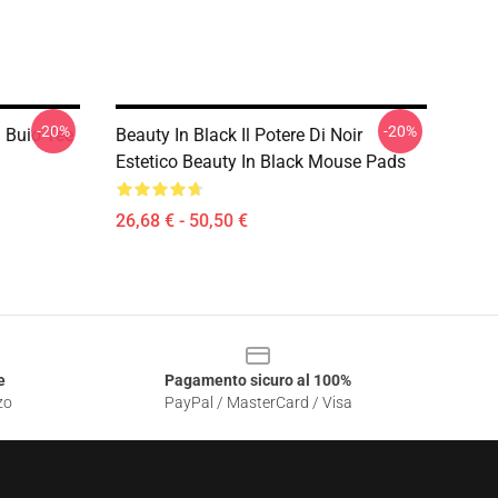
-20%
-20%
l Buio Tee
Beauty In Black Il Potere Di Noir
Estetico Beauty In Black Mouse Pads
26,68 € - 50,50 €
e
Pagamento sicuro al 100%
zo
PayPal / MasterCard / Visa