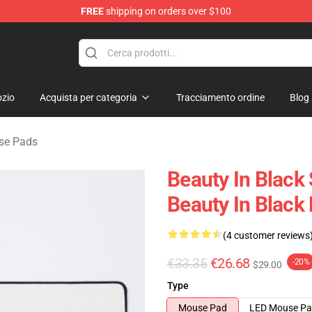
FREE
shipping on orders over $100
ndise Store
zio
Acquista per categoria
Tracciamento ordine
Blog
se Pads
Beauty In Black 
Beauty In Black
(4 customer reviews
€33.35
€26.68
-20%
$29.00
Type
Mouse Pad
LED Mouse P