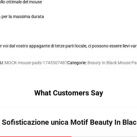
ollo ottimale del mouse
ola per la massima durata
voi dal vostro appagante di terze parti locale, ci possono essere lievi var
KU
:
MOCK-mouse-pads-1745507487
Categorie
:
Beauty In Black Mouse P
What Customers Say
k Sofisticazione unica Motif Beauty In Bl