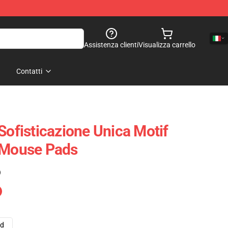
Assistenza clienti
Visualizza carrello
Contatti
Sofisticazione Unica Motif
 Mouse Pads
)
ad