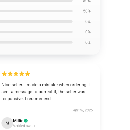
50%
50%
0%
0%
0%
Nice seller. I made a mistake when ordering. I
sent a message to correct it, the seller was
responsive. I recommend
Apr 18, 2025
Millie
M
Verified owner