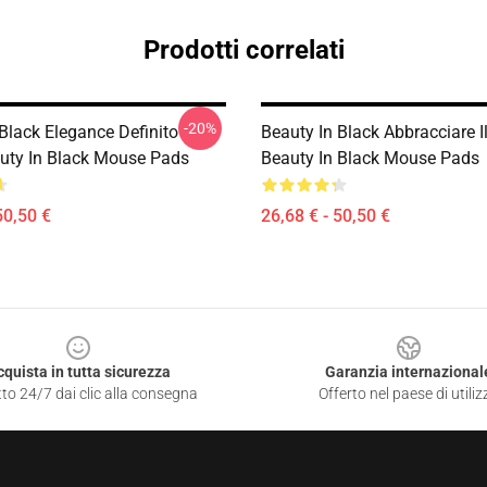
Prodotti correlati
-20%
Black Elegance Definito
Beauty In Black Abbracciare I
ty In Black Mouse Pads
Beauty In Black Mouse Pads
50,50 €
26,68 € - 50,50 €
cquista in tutta sicurezza
Garanzia internazional
to 24/7 dai clic alla consegna
Offerto nel paese di utiliz