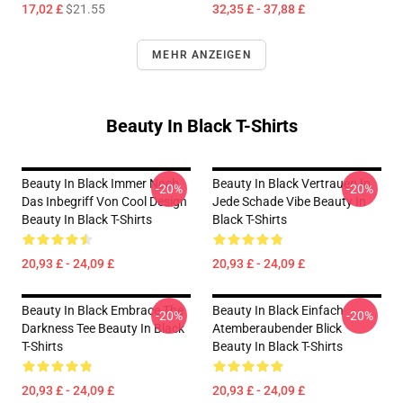
17,02 £
$21.55
32,35 £ - 37,88 £
MEHR ANZEIGEN
Beauty In Black T-Shirts
Beauty In Black Immer Noch
Beauty In Black Vertrauen In
-20%
-20%
Das Inbegriff Von Cool Design
Jede Schade Vibe Beauty In
Beauty In Black T-Shirts
Black T-Shirts
20,93 £ - 24,09 £
20,93 £ - 24,09 £
Beauty In Black Embrace The
Beauty In Black Einfach
-20%
-20%
Darkness Tee Beauty In Black
Atemberaubender Blick
T-Shirts
Beauty In Black T-Shirts
20,93 £ - 24,09 £
20,93 £ - 24,09 £