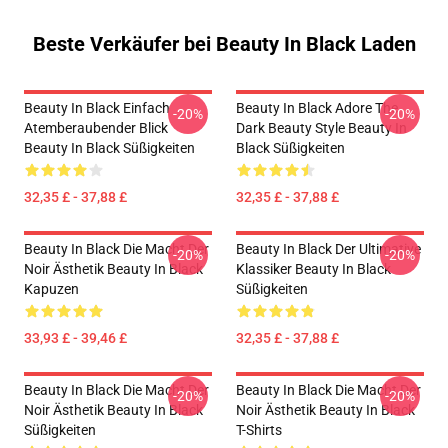
Beste Verkäufer bei Beauty In Black Laden
Beauty In Black Einfach
Beauty In Black Adore The
-20%
-20%
Atemberaubender Blick
Dark Beauty Style Beauty In
Beauty In Black Süßigkeiten
Black Süßigkeiten
32,35 £ - 37,88 £
32,35 £ - 37,88 £
Beauty In Black Die Macht Der
Beauty In Black Der Ultimative
-20%
-20%
Noir Ästhetik Beauty In Black
Klassiker Beauty In Black
Kapuzen
Süßigkeiten
33,93 £ - 39,46 £
32,35 £ - 37,88 £
Beauty In Black Die Macht Der
Beauty In Black Die Macht Der
-20%
-20%
Noir Ästhetik Beauty In Black
Noir Ästhetik Beauty In Black
Süßigkeiten
T-Shirts