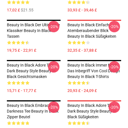
17,02 £
$21.55
33,93 £ - 39,46 £
Beauty In Black Der Ultimative
Beauty In Black Einfach
-20%
-20%
Klassiker Beauty In Black
Atemberaubender Blick
Tassen
Beauty In Black Süßigkeiten
19,75 £ - 22,91 £
32,35 £ - 37,88 £
Beauty In Black Adore The
Beauty In Black Immer Noch
-20%
-20%
Dark Beauty Style Beauty In
Das Inbegriff Von Cool Design
Black Gesichtsmasken
Beauty In Black T-Shirts
15,71 £ - 17,77 £
20,93 £ - 24,09 £
Beauty In Black Embrace The
Beauty In Black Adore The
-20%
-20%
Darkness Tee Beauty In Black
Dark Beauty Style Beauty In
Zipper Beutel
Black Süßigkeiten