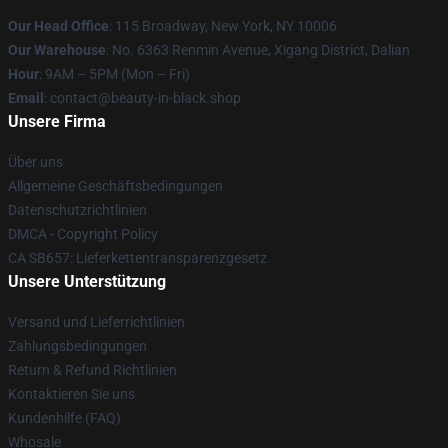
Our Head Office
: 115 Broadway, New York, NY 10006
Our Warehouse
: No. 6363 Renmin Avenue, Xigang District, Dalian
Hour
: 9AM – 5PM (Mon – Fri)
Email
: contact@beauty-in-black.shop
Unsere Firma
Über uns
Allgemeine Geschäftsbedingungen
Datenschutzrichtlinien
DMCA - Copyright Policy
CA SB657: Lieferkettentransparenzgesetz
Unsere Unterstützung
Versand und Lieferrichtlinien
Zahlungsbedingungen
Return & Refund Richtlinien
Kontaktieren Sie uns
Kundenhilfe (FAQ)
Whosale