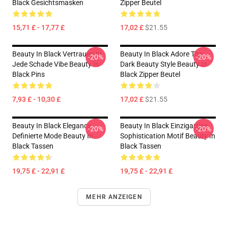
Black Gesichtsmasken
Zipper Beutel
15,71 £ - 17,77 £
17,02 £
$21.55
Beauty In Black Vertrauen In
Beauty In Black Adore The
-20%
-20%
Jede Schade Vibe Beauty In
Dark Beauty Style Beauty In
Black Pins
Black Zipper Beutel
7,93 £ - 10,30 £
17,02 £
$21.55
Beauty In Black Elegance
Beauty In Black Einzigartige
-20%
-20%
Definierte Mode Beauty In
Sophistication Motif Beauty In
Black Tassen
Black Tassen
19,75 £ - 22,91 £
19,75 £ - 22,91 £
MEHR ANZEIGEN