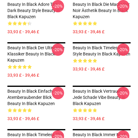
Beauty In Black Adore The
Beauty In Black Die Macht Der
-20%
-20%
Dark Beauty Style Beauty In
Noir Ästhetik Beauty In Black
Black Kapuzen
Kapuzen
33,93 £ - 39,46 £
33,93 £ - 39,46 £
Beauty In Black Der Ultimative
Beauty In Black Timeless Chic
-20%
-20%
Klassiker Beauty In Black
Style Beauty In Black Kapuzen
Kapuzen
33,93 £ - 39,46 £
33,93 £ - 39,46 £
Beauty In Black Einfach
Beauty In Black Vertrauen In
-20%
-20%
Atemberaubender Blick
Jede Schade Vibe Beauty In
Beauty In Black Kapuzen
Black Kapuzen
33,93 £ - 39,46 £
33,93 £ - 39,46 £
Beauty In Black Timeless Chic
Beauty In Black Immer Noch
-20%
-20%