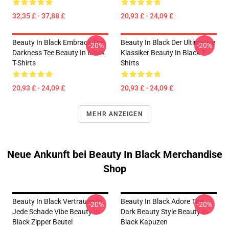
32,35 £ - 37,88 £
20,93 £ - 24,09 £
Beauty In Black Embrace The
Beauty In Black Der Ultimative
-20%
-20%
Darkness Tee Beauty In Black
Klassiker Beauty In Black T-
T-Shirts
Shirts
20,93 £ - 24,09 £
20,93 £ - 24,09 £
MEHR ANZEIGEN
Neue Ankunft bei Beauty In Black Merchandise
Shop
Beauty In Black Vertrauen In
Beauty In Black Adore The
-20%
-20%
Jede Schade Vibe Beauty In
Dark Beauty Style Beauty In
Black Zipper Beutel
Black Kapuzen