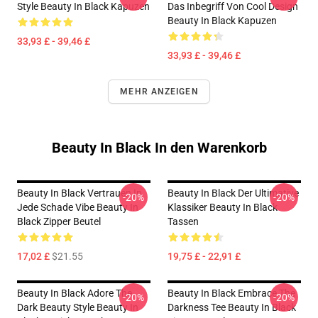
Style Beauty In Black Kapuzen
Das Inbegriff Von Cool Design
Beauty In Black Kapuzen
33,93 £ - 39,46 £
33,93 £ - 39,46 £
MEHR ANZEIGEN
Beauty In Black In den Warenkorb
Beauty In Black Vertrauen In
Beauty In Black Der Ultimative
-20%
-20%
Jede Schade Vibe Beauty In
Klassiker Beauty In Black
Black Zipper Beutel
Tassen
17,02 £
$21.55
19,75 £ - 22,91 £
Beauty In Black Adore The
Beauty In Black Embrace The
-20%
-20%
Dark Beauty Style Beauty In
Darkness Tee Beauty In Black