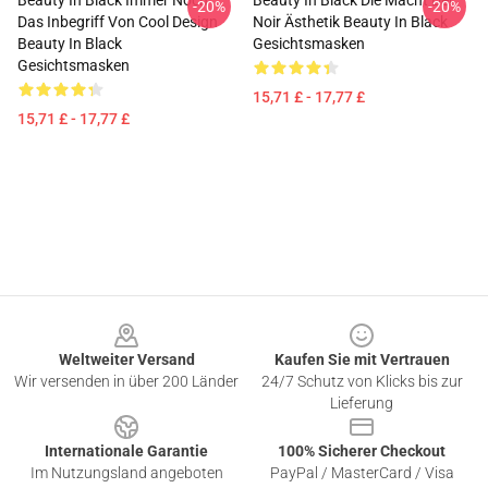
Beauty In Black Immer Noch
Beauty In Black Die Macht Der
-20%
-20%
Das Inbegriff Von Cool Design
Noir Ästhetik Beauty In Black
Beauty In Black
Gesichtsmasken
Gesichtsmasken
15,71 £ - 17,77 £
15,71 £ - 17,77 £
Footer
Weltweiter Versand
Kaufen Sie mit Vertrauen
Wir versenden in über 200 Länder
24/7 Schutz von Klicks bis zur
Lieferung
Internationale Garantie
100% Sicherer Checkout
Im Nutzungsland angeboten
PayPal / MasterCard / Visa