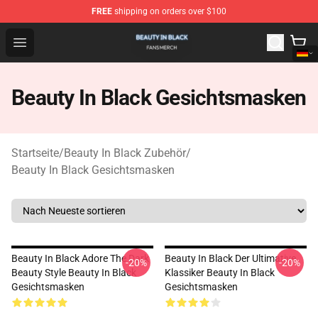
FREE
shipping on orders over $100
Beauty In Black Shop - Official Beauty In Black Merchand
Open menu
Beauty In Black Gesichtsmasken
Startseite
/
Beauty In Black Zubehör
/
Beauty In Black Gesichtsmasken
Beauty In Black Adore The Dark
Beauty In Black Der Ultimative
-20%
-20%
Beauty Style Beauty In Black
Klassiker Beauty In Black
Gesichtsmasken
Gesichtsmasken