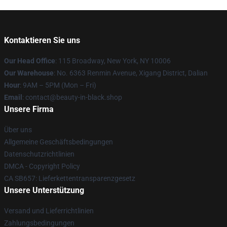
Kontaktieren Sie uns
Our Head Office
: 115 Broadway, New York, NY 10006
Our Warehouse
: No. 6363 Renmin Avenue, Xigang District, Dalian
Hour
: 9AM – 5PM (Mon – Fri)
Email
: contact@beauty-in-black.shop
Unsere Firma
Über uns
Allgemeine Geschäftsbedingungen
Datenschutzrichtlinien
DMCA - Copyright Policy
CA SB657: Lieferkettentransparenzgesetz
Unsere Unterstützung
Versand und Lieferrichtlinien
Zahlungsbedingungen