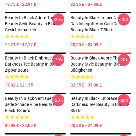
19,75 £ - 22,91 £
32,35 £ - 37,88 £
Beauty In Black Adore The Dark
Beauty In Black Immer Noch
-20%
-20%
Beauty Style Beauty In Black
Das Inbegriff Von Cool Design
Gesichtsmasken
Beauty In Black T-Shirts
15,71 £ - 17,77 £
20,93 £ - 24,09 £
Beauty In Black Embrace The
Beauty In Black Adore The Dark
-20%
-20%
Darkness Tee Beauty In Black
Beauty Style Beauty In Black
Zipper Beutel
Süßigkeiten
17,02 £
$21.55
32,35 £ - 37,88 £
Beauty In Black Vertrauen In
Beauty In Black Embrace The
-20%
-20%
Jede Schade Vibe Beauty In
Darkness Tee Beauty In Black T-
Black T-Shirts
Shirts
20,93 £ - 24,09 £
20,93 £ - 24,09 £