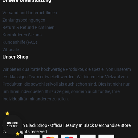
Unsere Unterstützung
Versand und Lieferrichtlinien
Zahlungsbedingungen
Return & Refund Richtlinien
Kontaktieren Sie uns
Kundenhilfe (FAQ)
Whosale
Unser Shop
Wir bieten qualitativ hochwertige Produkte, die speziell von unserem
erstklassigen Team entwickelt werden. Wir bieten eine Vielzahl von
Produkten, die sowohl stilvoll als auch schön sind. Dies ist nicht nur,
um Ihren individuellen Stil zu zeigen, sondern auch für Sie, Ihre
Individualität mit anderen zu teilen.
UNLOCK
© Beauty In Black Shop - Official Beauty In Black Merchandise Store
10% OFF
2026 all rights reserved