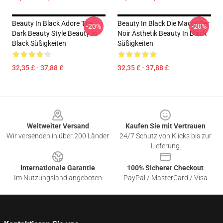
Beauty In Black Adore The
Beauty In Black Die Macht Der
-20%
-20%
Dark Beauty Style Beauty In
Noir Ästhetik Beauty In Black
Black Süßigkeiten
Süßigkeiten
32,35 £ - 37,88 £
32,35 £ - 37,88 £
Footer
Weltweiter Versand
Kaufen Sie mit Vertrauen
Wir versenden in über 200 Länder
24/7 Schutz von Klicks bis zur
Lieferung
Internationale Garantie
100% Sicherer Checkout
Im Nutzungsland angeboten
PayPal / MasterCard / Visa