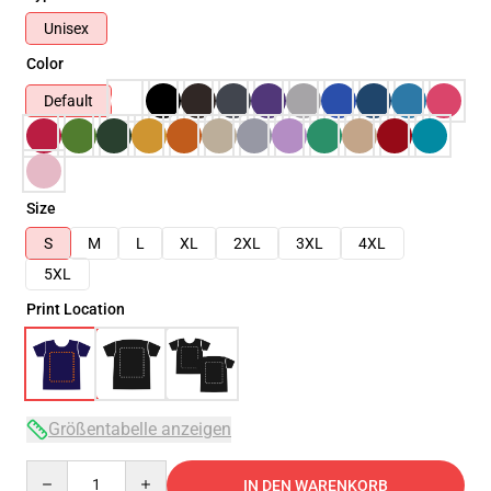
Unisex
Color
Default
Size
S
M
L
XL
2XL
3XL
4XL
5XL
Print Location
Größentabelle anzeigen
Quantity
IN DEN WARENKORB