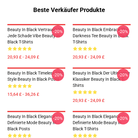
Beste Verkäufer Produkte
Beauty In Black Vertrauen In
Beauty In Black Embrace The
-20%
-20%
Jede Schade Vibe Beauty In
Darkness Tee Beauty In Black
Black T-Shirts
T-Shirts
20,93 £ - 24,09 £
20,93 £ - 24,09 £
Beauty In Black Timeless Chic
Beauty In Black Der Ultimative
-20%
-20%
Style Beauty In Black Posts
Klassiker Beauty In Black T-
Shirts
15,64 £ - 36,26 £
20,93 £ - 24,09 £
Beauty In Black Elegance
Beauty In Black Elegance
-20%
-20%
Definierte Mode Beauty In
Definierte Mode Beauty In
Black Posts
Black T-Shirts