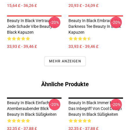
15,64 £ - 36,26 £
20,93 £ - 24,09 £
Beauty In Black Vertrauen In
Beauty In Black Embrace The
-20%
-20%
Jede Schade Vibe Beauty In
Darkness Tee Beauty In Black
Black Kapuzen
Kapuzen
33,93 £ - 39,46 £
33,93 £ - 39,46 £
MEHR ANZEIGEN
Ähnliche Produkte
Beauty In Black Einfach
Beauty In Black Immer Noch
-20%
-20%
Atemberaubender Blick
Das Inbegriff Von Cool Design
Beauty In Black Süßigkeiten
Beauty In Black Süßigkeiten
32,35 £ - 37,88 £
32,35 £ - 37,88 £