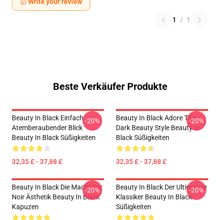
Write your review
1
/
1
Beste Verkäufer Produkte
Beauty In Black Einfach
Beauty In Black Adore The
-20%
-20%
Atemberaubender Blick
Dark Beauty Style Beauty In
Beauty In Black Süßigkeiten
Black Süßigkeiten
32,35 £ - 37,88 £
32,35 £ - 37,88 £
Beauty In Black Die Macht Der
Beauty In Black Der Ultimative
-20%
-20%
Noir Ästhetik Beauty In Black
Klassiker Beauty In Black
Kapuzen
Süßigkeiten