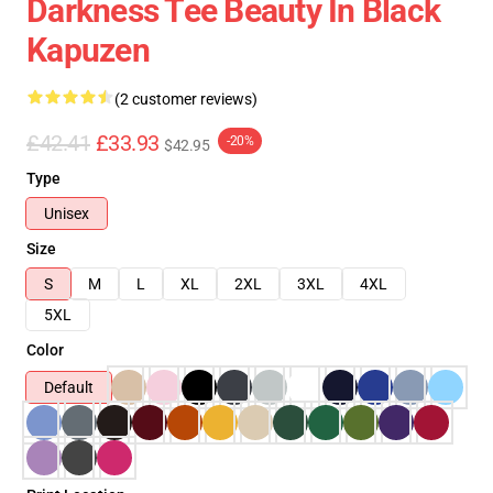
Darkness Tee Beauty In Black
Kapuzen
(2 customer reviews)
£42.41
£33.93
-20%
$42.95
Type
Unisex
Size
S
M
L
XL
2XL
3XL
4XL
5XL
Color
Default