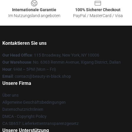
Internationale Garantie
100% Sicherer Checkout
Im Nutzungsland angeboten
PayPal / MasterCard / Visa
Kontaktieren Sie uns
Our Head Office
: 115 Broadway, New York, NY 10006
Our Warehouse
: No. 6363 Renmin Avenue, Xigang District, Dalian
Hour
: 9AM – 5PM (Mon – Fri)
Email
: contact@beauty-in-black.shop
Unsere Firma
Über uns
Allgemeine Geschäftsbedingungen
Datenschutzrichtlinien
DMCA - Copyright Policy
CA SB657: Lieferkettentransparenzgesetz
Unsere Unterstützung