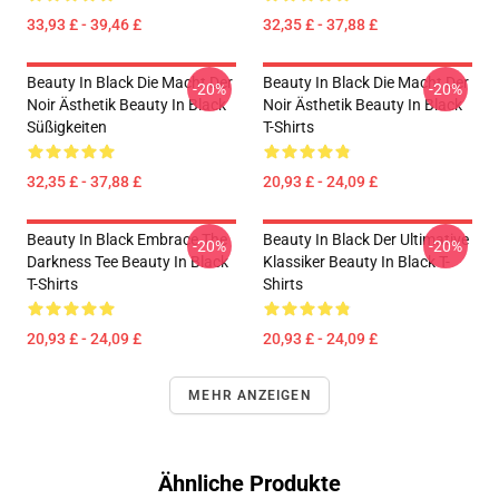
33,93 £ - 39,46 £
32,35 £ - 37,88 £
Beauty In Black Die Macht Der
Beauty In Black Die Macht Der
-20%
-20%
Noir Ästhetik Beauty In Black
Noir Ästhetik Beauty In Black
Süßigkeiten
T-Shirts
32,35 £ - 37,88 £
20,93 £ - 24,09 £
Beauty In Black Embrace The
Beauty In Black Der Ultimative
-20%
-20%
Darkness Tee Beauty In Black
Klassiker Beauty In Black T-
T-Shirts
Shirts
20,93 £ - 24,09 £
20,93 £ - 24,09 £
MEHR ANZEIGEN
Ähnliche Produkte