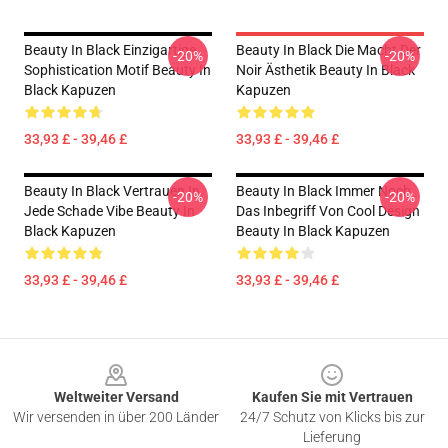
Beauty In Black Einzigartige
Beauty In Black Die Macht Der
-20%
-20%
Sophistication Motif Beauty In
Noir Ästhetik Beauty In Black
Black Kapuzen
Kapuzen
33,93 £ - 39,46 £
33,93 £ - 39,46 £
Beauty In Black Vertrauen In
Beauty In Black Immer Noch
-20%
-20%
Jede Schade Vibe Beauty In
Das Inbegriff Von Cool Design
Black Kapuzen
Beauty In Black Kapuzen
33,93 £ - 39,46 £
33,93 £ - 39,46 £
Footer
Weltweiter Versand
Kaufen Sie mit Vertrauen
Wir versenden in über 200 Länder
24/7 Schutz von Klicks bis zur
Lieferung