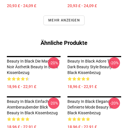
20,93 £ - 24,09 £
20,93 £ - 24,09 £
MEHR ANZEIGEN
Ähnliche Produkte
Beauty In Black Die Macht Der
Beauty In Black Adore The
-20%
-20%
Noir Ästhetik Beauty In Black
Dark Beauty Style Beauty In
Kissenbezug
Black Kissenbezug
18,96 £ - 22,91 £
18,96 £ - 22,91 £
Beauty In Black Einfach
Beauty In Black Elegance
-20%
-20%
Atemberaubender Blick
Definierte Mode Beauty In
Beauty In Black Kissenbezug
Black Kissenbezug
18,96 £ - 22,91 £
18,96 £ - 22,91 £