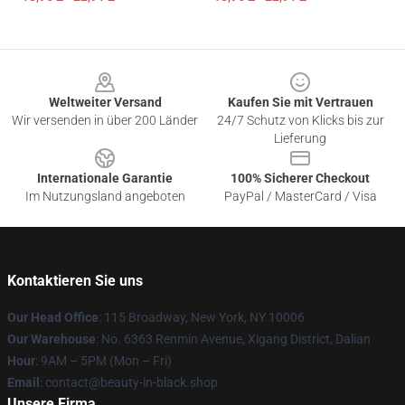
Footer
Weltweiter Versand
Kaufen Sie mit Vertrauen
Wir versenden in über 200 Länder
24/7 Schutz von Klicks bis zur
Lieferung
Internationale Garantie
100% Sicherer Checkout
Im Nutzungsland angeboten
PayPal / MasterCard / Visa
Kontaktieren Sie uns
Our Head Office
: 115 Broadway, New York, NY 10006
Our Warehouse
: No. 6363 Renmin Avenue, Xigang District, Dalian
Hour
: 9AM – 5PM (Mon – Fri)
Email
: contact@beauty-in-black.shop
Unsere Firma