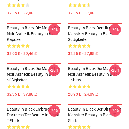
32,35 £ - 37,88 £
32,35 £ - 37,88 £
Beauty In Black Die Macht Der
Beauty In Black Der Ultimative
-20%
-20%
Noir Ästhetik Beauty In Black
Klassiker Beauty In Black
Kapuzen
Süßigkeiten
33,93 £ - 39,46 £
32,35 £ - 37,88 £
Beauty In Black Die Macht Der
Beauty In Black Die Macht Der
-20%
-20%
Noir Ästhetik Beauty In Black
Noir Ästhetik Beauty In Black
Süßigkeiten
T-Shirts
32,35 £ - 37,88 £
20,93 £ - 24,09 £
Beauty In Black Embrace The
Beauty In Black Der Ultimative
-20%
-20%
Darkness Tee Beauty In Black
Klassiker Beauty In Black T-
T-Shirts
Shirts