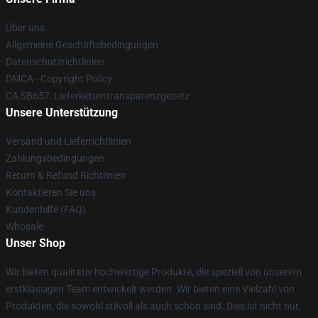
Über uns
Allgemeine Geschäftsbedingungen
Datenschutzrichtlinien
DMCA - Copyright Policy
CA SB657: Lieferkettentransparenzgesetz
Unsere Unterstützung
Versand und Lieferrichtlinien
Zahlungsbedingungen
Return & Refund Richtlinien
Kontaktieren Sie uns
Kundenhilfe (FAQ)
Whosale
Unser Shop
Wir bieten qualitativ hochwertige Produkte, die speziell von unserem
erstklassigen Team entwickelt werden. Wir bieten eine Vielzahl von
Produkten, die sowohl stilvoll als auch schön sind. Dies ist nicht nur,