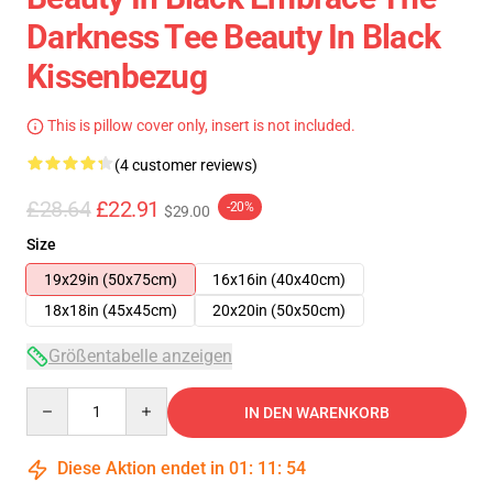
Darkness Tee Beauty In Black
Kissenbezug
This is pillow cover only, insert is not included.
(4 customer reviews)
£28.64
£22.91
-20%
$29.00
Size
19x29in (50x75cm)
16x16in (40x40cm)
18x18in (45x45cm)
20x20in (50x50cm)
Größentabelle anzeigen
Quantity
IN DEN WARENKORB
Diese Aktion endet in
01
:
11
:
54