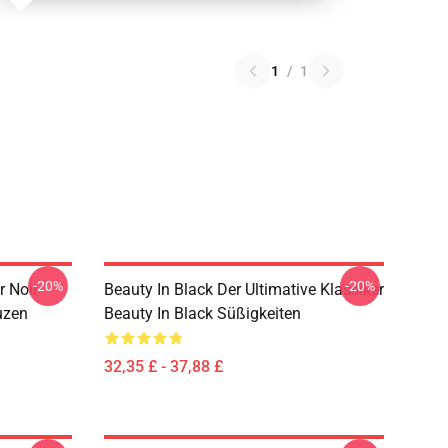
1
/
1
-20%
-20%
r Noir
Beauty In Black Der Ultimative Klassiker
uzen
Beauty In Black Süßigkeiten
32,35 £ - 37,88 £