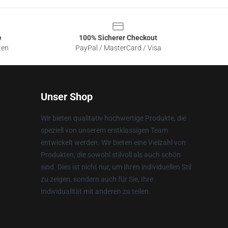
e
100% Sicherer Checkout
ten
PayPal / MasterCard / Visa
Unser Shop
Wir bieten qualitativ hochwertige Produkte, die
speziell von unserem erstklassigen Team
entwickelt werden. Wir bieten eine Vielzahl von
Produkten, die sowohl stilvoll als auch schön
sind. Dies ist nicht nur, um Ihren individuellen Stil
zu zeigen, sondern auch für Sie, Ihre
Individualität mit anderen zu teilen.