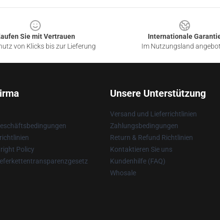
aufen Sie mit Vertrauen
Internationale Garanti
utz von Klicks bis zur Lieferung
Im Nutzungsland angebo
irma
Unsere Unterstützung
Versand und Lieferrichtlinien
Geschäftsbedingungen
Zahlungsbedingungen
ichtlinien
Return & Refund Richtlinien
ight Policy
Kontaktieren Sie uns
eferkettentransparenzgesetz
Kundenhilfe (FAQ)
Whosale