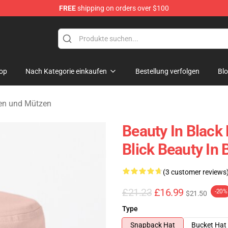
FREE
shipping on orders over $100
ndise Store
op
Nach Kategorie einkaufen
Bestellung verfolgen
Bl
zen und Mützen
Beauty In Black
Blick Beauty In
(3 customer reviews
£21.23
£16.99
-20%
$21.50
Type
Snapback Hat
Bucket Hat