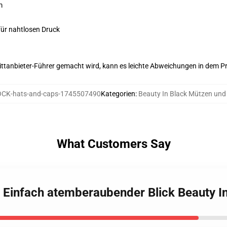
m
für nahtlosen Druck
 Drittanbieter-Führer gemacht wird, kann es leichte Abweichungen in dem P
CK-hats-and-caps-1745507490
Kategorien
:
Beauty In Black Mützen un
What Customers Say
ck Einfach atemberaubender Blick Beauty 