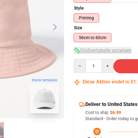
Style
Printing
Size
56cm to 60cm
Größentabelle anzeigen
Quantity
blank template
Diese Aktion endet in
01
Deliver to United States
Cost to ship:
$6.99
Standard - Order today to g