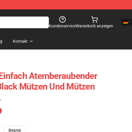
Kundenservice
Warenkorb anzeigen
og
Kontakt
 Einfach Atemberaubender
 Black Mützen Und Mützen
)
Beanie