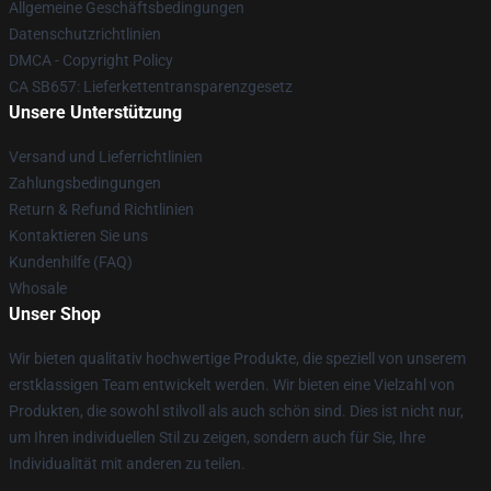
Allgemeine Geschäftsbedingungen
Datenschutzrichtlinien
DMCA - Copyright Policy
CA SB657: Lieferkettentransparenzgesetz
Unsere Unterstützung
Versand und Lieferrichtlinien
Zahlungsbedingungen
Return & Refund Richtlinien
Kontaktieren Sie uns
Kundenhilfe (FAQ)
Whosale
Unser Shop
Wir bieten qualitativ hochwertige Produkte, die speziell von unserem
erstklassigen Team entwickelt werden. Wir bieten eine Vielzahl von
Produkten, die sowohl stilvoll als auch schön sind. Dies ist nicht nur,
um Ihren individuellen Stil zu zeigen, sondern auch für Sie, Ihre
Individualität mit anderen zu teilen.