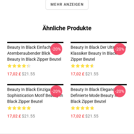
MEHR ANZEIGEN
Ähnliche Produkte
Beauty In Black Einfach
Beauty In Black Der Ultimative
-20%
-20%
Atemberaubender Blick
Klassiker Beauty In Black
Beauty In Black Zipper Beutel
Zipper Beutel
17,02 £
$21.55
17,02 £
$21.55
Beauty In Black Einzigartige
Beauty In Black Elegance
-20%
-20%
Sophistication Motif Beauty In
Definierte Mode Beauty In
Black Zipper Beutel
Black Zipper Beutel
17,02 £
$21.55
17,02 £
$21.55