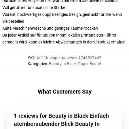
Durable 100% Polyester Leinwand mit einem Metallreißverschluss.
Voll gefüttert für zusätzliche Stärke
Vibrant, hochwertiges doppelseitiges Design, gedruckt für Sie, wenn
Sie bestellen
Kalte Maschinenwäsche und geringes Taumel trocken
Da jeder Artikel nur für Sie von Ihrem lokalen Drittanbieter-Führer
gemacht wird, kann es leichte Abweichungen in dem Produkt erhalten
SKU
:
MOCK-zipper-pouches-1745507467
Kategorien
:
Beauty In Black Zipper Beutel
,
What Customers Say
1 reviews for Beauty in Black Einfach
atemberaubender Blick Beauty In