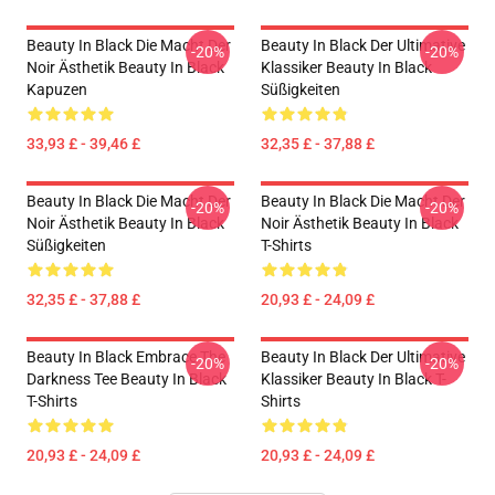
Beauty In Black Die Macht Der
Beauty In Black Der Ultimative
-20%
-20%
Noir Ästhetik Beauty In Black
Klassiker Beauty In Black
Kapuzen
Süßigkeiten
33,93 £ - 39,46 £
32,35 £ - 37,88 £
Beauty In Black Die Macht Der
Beauty In Black Die Macht Der
-20%
-20%
Noir Ästhetik Beauty In Black
Noir Ästhetik Beauty In Black
Süßigkeiten
T-Shirts
32,35 £ - 37,88 £
20,93 £ - 24,09 £
Beauty In Black Embrace The
Beauty In Black Der Ultimative
-20%
-20%
Darkness Tee Beauty In Black
Klassiker Beauty In Black T-
T-Shirts
Shirts
20,93 £ - 24,09 £
20,93 £ - 24,09 £