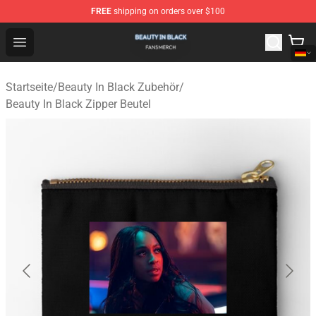
FREE
shipping on orders over $100
Beauty In Black Shop - Official Beauty In Black Merchand
Open menu
Startseite
/
Beauty In Black Zubehör
/
Beauty In Black Zipper Beutel