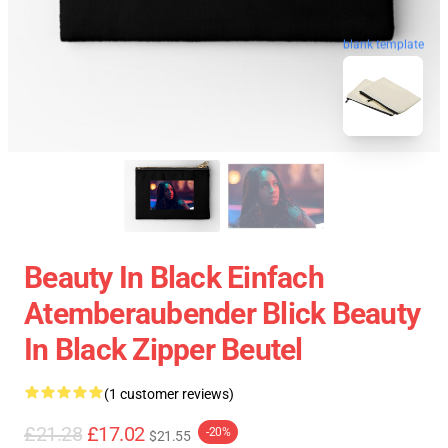
blank template
Beauty In Black Einfach
Atemberaubender Blick Beauty
In Black Zipper Beutel
(1 customer reviews)
£21.28
£17.02
-20%
$21.55