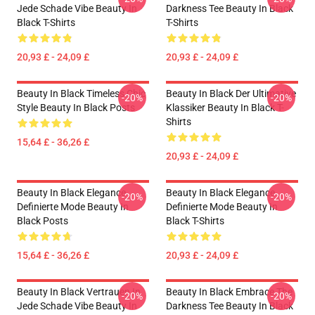
Jede Schade Vibe Beauty In
Darkness Tee Beauty In Black
Black T-Shirts
T-Shirts
20,93 £ - 24,09 £
20,93 £ - 24,09 £
Beauty In Black Timeless Chic
Beauty In Black Der Ultimative
-20%
-20%
Style Beauty In Black Posts
Klassiker Beauty In Black T-
Shirts
15,64 £ - 36,26 £
20,93 £ - 24,09 £
Beauty In Black Elegance
Beauty In Black Elegance
-20%
-20%
Definierte Mode Beauty In
Definierte Mode Beauty In
Black Posts
Black T-Shirts
15,64 £ - 36,26 £
20,93 £ - 24,09 £
Beauty In Black Vertrauen In
Beauty In Black Embrace The
-20%
-20%
Jede Schade Vibe Beauty In
Darkness Tee Beauty In Black