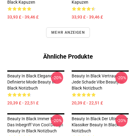
Black Kapuzen
Kapuzen
33,93 £ - 39,46 £
33,93 £ - 39,46 £
MEHR ANZEIGEN
Ähnliche Produkte
Beauty In Black Elegance
Beauty In Black Vertrauen In
-20%
-20%
Definierte Mode Beauty In
Jede Schade Vibe Beauty In
Black Notizbuch
Black Notizbuch
20,39 £ - 22,51 £
20,39 £ - 22,51 £
Beauty In Black Immer Noch
Beauty In Black Der Ultimative
-20%
-20%
Das Inbegriff Von Cool Design
Klassiker Beauty In Black
Beauty In Black Notizbuch
Notizbuch