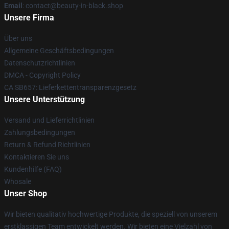
Email
: contact@beauty-in-black.shop
Unsere Firma
Über uns
Allgemeine Geschäftsbedingungen
Datenschutzrichtlinien
DMCA - Copyright Policy
CA SB657: Lieferkettentransparenzgesetz
Unsere Unterstützung
Versand und Lieferrichtlinien
Zahlungsbedingungen
Return & Refund Richtlinien
Kontaktieren Sie uns
Kundenhilfe (FAQ)
Whosale
Unser Shop
Wir bieten qualitativ hochwertige Produkte, die speziell von unserem
erstklassigen Team entwickelt werden. Wir bieten eine Vielzahl von