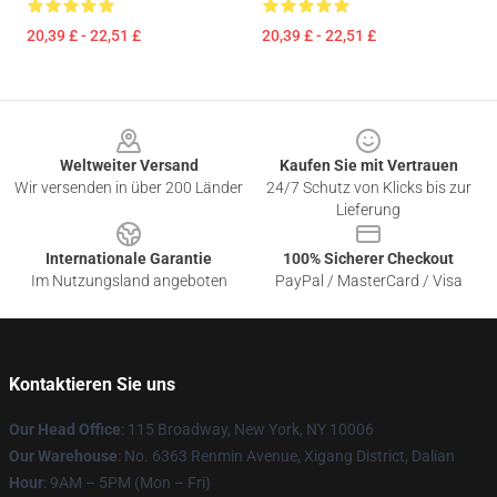
20,39 £ - 22,51 £
20,39 £ - 22,51 £
Footer
Weltweiter Versand
Kaufen Sie mit Vertrauen
Wir versenden in über 200 Länder
24/7 Schutz von Klicks bis zur
Lieferung
Internationale Garantie
100% Sicherer Checkout
Im Nutzungsland angeboten
PayPal / MasterCard / Visa
Kontaktieren Sie uns
Our Head Office
: 115 Broadway, New York, NY 10006
Our Warehouse
: No. 6363 Renmin Avenue, Xigang District, Dalian
Hour
: 9AM – 5PM (Mon – Fri)