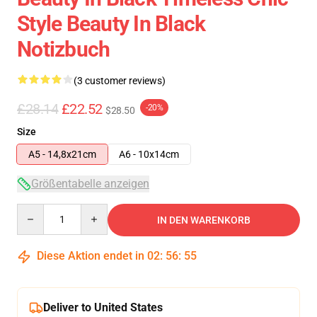
Style Beauty In Black
Notizbuch
(3 customer reviews)
£28.14
£22.52
-20%
$28.50
Size
A5 - 14,8x21cm
A6 - 10x14cm
Größentabelle anzeigen
Quantity
IN DEN WARENKORB
Diese Aktion endet in
02
:
56
:
54
Deliver to United States