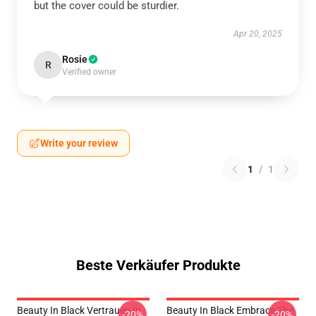
but the cover could be sturdier.
Apr 20, 2025
Rosie
R
Verified owner
Write your review
1
/
1
Beste Verkäufer Produkte
Beauty In Black Vertrauen In
Beauty In Black Embrace The
-20%
-20%