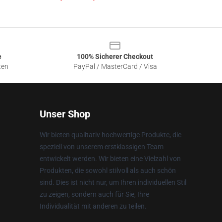
e
100% Sicherer Checkout
ten
PayPal / MasterCard / Visa
Unser Shop
Wir bieten qualitativ hochwertige Produkte, die
speziell von unserem erstklassigen Team
entwickelt werden. Wir bieten eine Vielzahl von
Produkten, die sowohl stilvoll als auch schön
sind. Dies ist nicht nur, um Ihren individuellen Stil
zu zeigen, sondern auch für Sie, Ihre
Individualität mit anderen zu teilen.