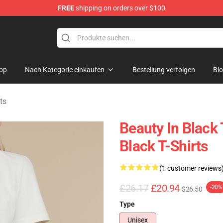
FREE
shipping on orders over $100
ndise Store
op
Nach Kategorie einkaufen
Bestellung verfolgen
Bl
ts
Beauty In Black 
Black T-Shirts
(1 customer reviews
£26.17
£20.94
-20%
$26.50
Type
Unisex