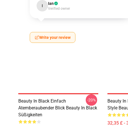
Ian
I
Verified owner
Write your review
-20%
Beauty In Black Einfach
Beauty In
Atemberaubender Blick Beauty In Black
Style Beau
Süßigkeiten
32,35 £ - 