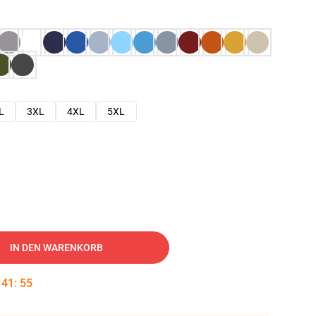
L
3XL
4XL
5XL
IN DEN WARENKORB
:
41
:
54