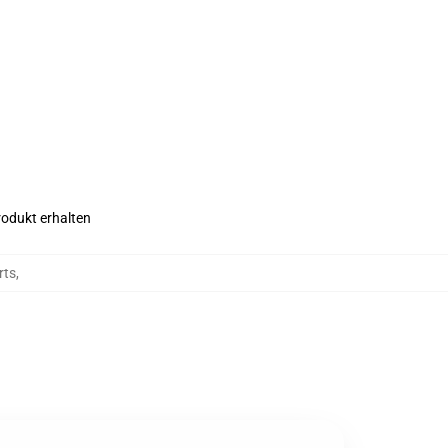
rodukt erhalten
rts
,