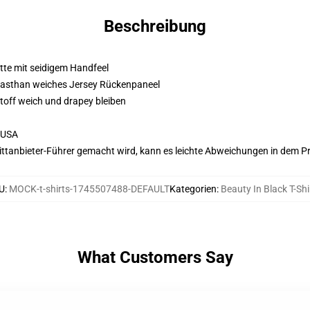
Beschreibung
atte mit seidigem Handfeel
Elasthan weiches Jersey Rückenpaneel
Stoff weich und drapey bleiben
 USA
 Drittanbieter-Führer gemacht wird, kann es leichte Abweichungen in dem P
U
:
MOCK-t-shirts-1745507488-DEFAULT
Kategorien
:
Beauty In Black T-Shi
What Customers Say