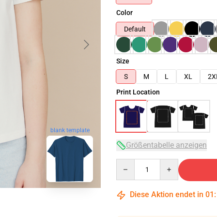
Color
Default
Size
S
M
L
XL
2X
Print Location
blank template
Größentabelle anzeigen
Quantity
Diese Aktion endet in
01