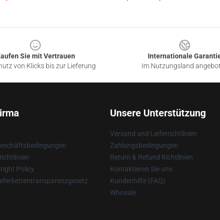
aufen Sie mit Vertrauen
Internationale Garanti
utz von Klicks bis zur Lieferung
Im Nutzungsland angebo
irma
Unsere Unterstützung
Versand und Lieferrichtlinien
Geschäftsbedingungen
Zahlungsbedingungen
ichtlinien
Return & Refund Richtlinien
ight Policy
Kontaktieren Sie uns
eferkettentransparenzgesetz
Kundenhilfe (FAQ)
Whosale