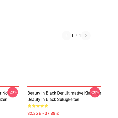
1
/
1
-20%
-20%
r Noir
Beauty In Black Der Ultimative Klassiker
uzen
Beauty In Black Süßigkeiten
32,35 £ - 37,88 £