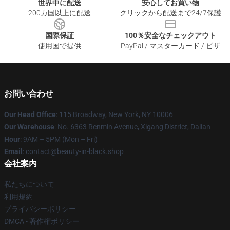
世界中に配送
安心してお買い物
200カ国以上に配送
クリックから配送まで24/7保護
国際保証
100％安全なチェックアウト
使用国で提供
PayPal / マスターカード / ビザ
お問い合わせ
Our Head Office
: 115 Broadway, New York, NY 10006
Our Warehouse
: No. 6363 Renmin Avenue, Xigang District, Dalian
Hour
: 9AM – 5PM (Mon – Fri)
Email
: contact@beauty-in-black.shop
会社案内
私たちについて
利用規約
プライバシーポリシー
DMCA - 著作権ポリシー