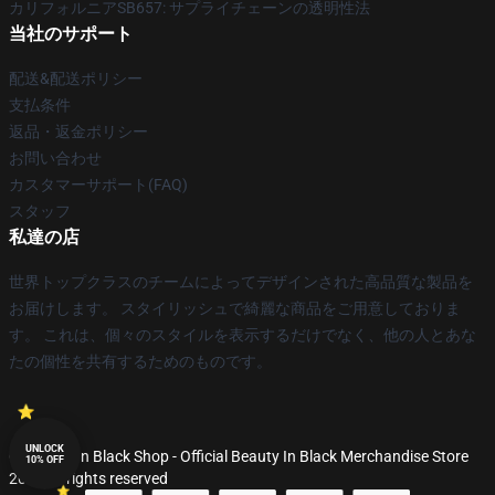
カリフォルニアSB657: サプライチェーンの透明性法
当社のサポート
配送&配送ポリシー
支払条件
返品・返金ポリシー
お問い合わせ
カスタマーサポート(FAQ)
スタッフ
私達の店
世界トップクラスのチームによってデザインされた高品質な製品を
お届けします。 スタイリッシュで綺麗な商品をご用意しておりま
す。 これは、個々のスタイルを表示するだけでなく、他の人とあな
たの個性を共有するためのものです。
UNLOCK
© Beauty In Black Shop - Official Beauty In Black Merchandise Store
10% OFF
2026 all rights reserved