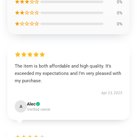
★★★☆☆
0%
★★☆☆☆
0%
★☆☆☆☆
0%
The item is both affordable and high quality. It’s
exceeded my expectations and I’m very pleased with
my purchase.
Apr 23, 2025
Alec
A
Verified owner