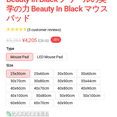
学の力 Beauty In Black マウス
パッド
(3 customer reviews)
¥5,256
¥4,205
-20%
$29.00
Type
Mouse Pad
LED Mouse Pad
Size
25x30cm
25x60cm
30x50cm
30x60cm
30x70cm
30x80cm
30x90cm
35x44cm
40x60cm
40x70cm
40x80cm
40x90cm
40x100cm
50x80cm
50x90cm
50x100cm
60x60cm
60x70cm
60x90cm
サイズガイドを見る