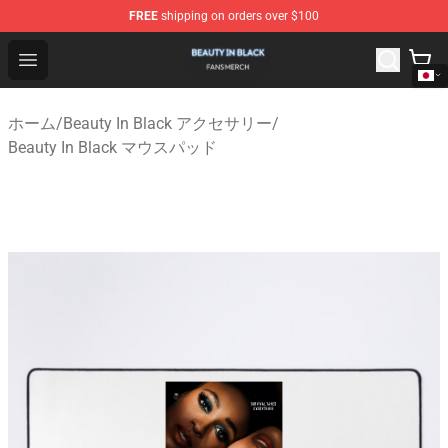
FREE
shipping on orders over $100
Beauty In Black Shop - Official Beauty In Black Merchand
Open menu
ホーム
/
Beauty In Black アクセサリー
/
Beauty In Black マウスパッド