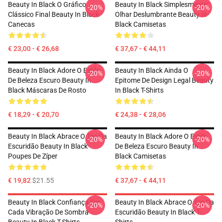
Beauty In Black O Gráfico
Beauty In Black Simplesmente
-20%
-20%
Clássico Final Beauty In Black
Olhar Deslumbrante Beauty In
Canecas
Black Camisetas
€ 23,00 - € 26,68
€ 37,67 - € 44,11
Beauty In Black Adore O Estilo
Beauty In Black Ainda O
-20%
-20%
De Beleza Escuro Beauty In
Epitome De Design Legal Beauty
Black Máscaras De Rosto
In Black T-Shirts
€ 18,29 - € 20,70
€ 24,38 - € 28,06
Beauty In Black Abrace O Tee Da
Beauty In Black Adore O Estilo
-20%
-20%
Escuridão Beauty In Black
De Beleza Escuro Beauty In
Poupes De Zíper
Black Camisetas
€ 19,82
$21.55
€ 37,67 - € 44,11
Beauty In Black Confiança Em
Beauty In Black Abrace O Tee Da
-20%
-20%
Cada Vibração De Sombra
Escuridão Beauty In Black T-