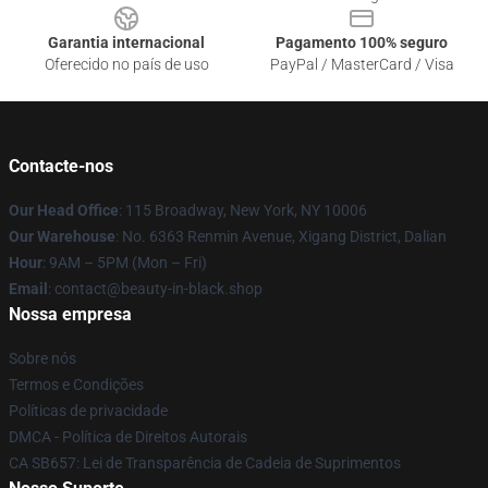
Garantia internacional
Pagamento 100% seguro
Oferecido no país de uso
PayPal / MasterCard / Visa
Contacte-nos
Our Head Office
: 115 Broadway, New York, NY 10006
Our Warehouse
: No. 6363 Renmin Avenue, Xigang District, Dalian
Hour
: 9AM – 5PM (Mon – Fri)
Email
: contact@beauty-in-black.shop
Nossa empresa
Sobre nós
Termos e Condições
Políticas de privacidade
DMCA - Política de Direitos Autorais
CA SB657: Lei de Transparência de Cadeia de Suprimentos