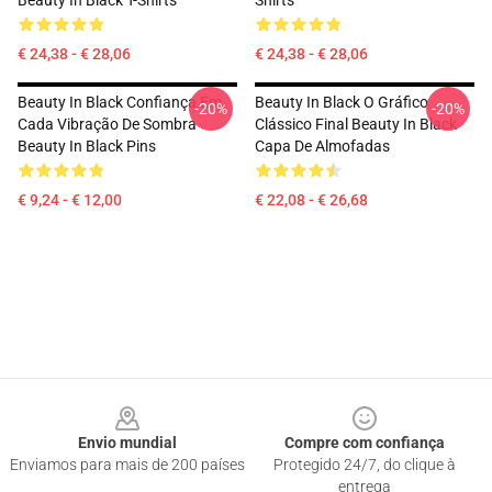
Beauty In Black T-Shirts
Shirts
€ 24,38 - € 28,06
€ 24,38 - € 28,06
Beauty In Black Confiança Em
Beauty In Black O Gráfico
-20%
-20%
Cada Vibração De Sombra
Clássico Final Beauty In Black
Beauty In Black Pins
Capa De Almofadas
€ 9,24 - € 12,00
€ 22,08 - € 26,68
Footer
Envio mundial
Compre com confiança
Enviamos para mais de 200 países
Protegido 24/7, do clique à
entrega