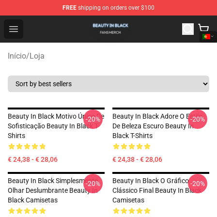
FREE
shipping on orders over $100
Beauty In Black Shop - Official Beauty In Black Merchand
Open menu
Início
/
Loja
Beauty In Black Motivo Único De
Beauty In Black Adore O Estilo
-20%
-20%
Sofisticação Beauty In Black T-
De Beleza Escuro Beauty In
Shirts
Black T-Shirts
€ 24,38 - € 28,06
€ 24,38 - € 28,06
Beauty In Black Simplesmente
Beauty In Black O Gráfico
-20%
-20%
Olhar Deslumbrante Beauty In
Clássico Final Beauty In Black
Black Camisetas
Camisetas