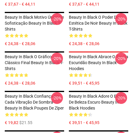
€ 37,67 - € 44,11
€ 37,67 - € 44,11
Beauty In Black Motivo Único De
Beauty In Black O Poder Da
-20%
-20%
Sofisticação Beauty In Black T-
Estética De Noir Beauty In Black
Shirts
T-Shirts
€ 24,38 - € 28,06
€ 24,38 - € 28,06
Beauty In Black O Gráfico
Beauty In Black Abrace O Tee Da
-20%
-20%
Clássico Final Beauty In Black T-
Escuridão Beauty In Black
Shirts
Hoodies
€ 24,38 - € 28,06
€ 39,51 - € 45,95
Beauty In Black Confiança Em
Beauty In Black Adore O Estilo
-20%
-20%
Cada Vibração De Sombra
De Beleza Escuro Beauty In
Beauty In Black Poupes De Zíper
Black Hoodies
€ 19,82
$21.55
€ 39,51 - € 45,95