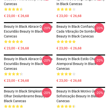
Canecas
In Black Canecas
€ 23,00 - € 26,68
€ 23,00 - € 26,68
Beauty In Black Abrace O Tee Da
Beauty In Black Confiança Em
-20%
-20%
Escuridão Beauty In Black
Cada Vibração De Sombra
Canecas
Beauty In Black Canecas
€ 23,00 - € 26,68
€ 23,00 - € 26,68
Beauty In Black Abrace O Tee Da
Beauty In Black Estilo Chic
-20%
-20%
Escuridão Beauty In Black
Atemporal Beauty In Black
Canecas
Canecas
€ 23,00 - € 26,68
€ 23,00 - € 26,68
Beauty In Black Simplesmente
Beauty In Black Motivo Único De
-20%
-20%
Olhar Deslumbrante Beauty In
Sofisticação Beauty In Black
Black Canecas
Canecas