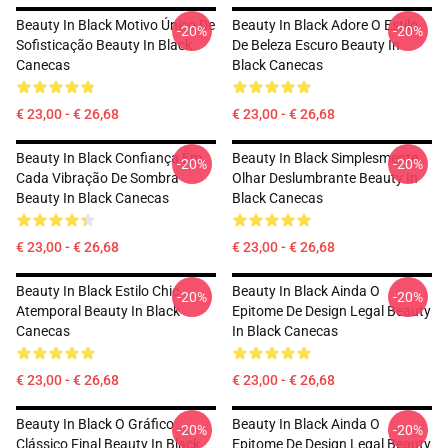
Beauty In Black Motivo Único De
Beauty In Black Adore O Estilo
-20%
-20%
Sofisticação Beauty In Black
De Beleza Escuro Beauty In
Canecas
Black Canecas
€ 23,00 - € 26,68
€ 23,00 - € 26,68
Beauty In Black Confiança Em
Beauty In Black Simplesmente
-20%
-20%
Cada Vibração De Sombra
Olhar Deslumbrante Beauty In
Beauty In Black Canecas
Black Canecas
€ 23,00 - € 26,68
€ 23,00 - € 26,68
Beauty In Black Estilo Chic
Beauty In Black Ainda O
-20%
-20%
Atemporal Beauty In Black
Epitome De Design Legal Beauty
Canecas
In Black Canecas
€ 23,00 - € 26,68
€ 23,00 - € 26,68
Beauty In Black O Gráfico
Beauty In Black Ainda O
-20%
-20%
Clássico Final Beauty In Black
Epitome De Design Legal Beauty