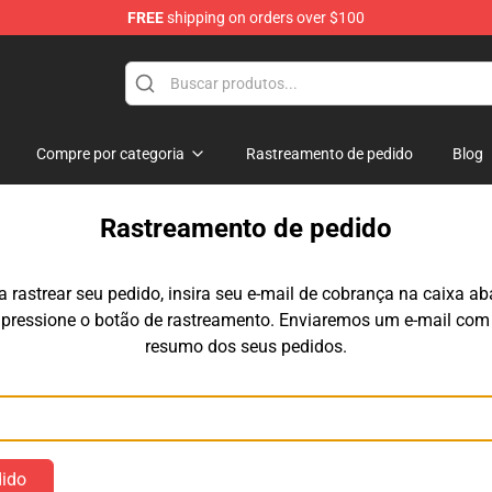
FREE
shipping on orders over $100
ndise Store
Compre por categoria
Rastreamento de pedido
Blog
Rastreamento de pedido
a rastrear seu pedido, insira seu e-mail de cobrança na caixa ab
 pressione o botão de rastreamento. Enviaremos um e-mail com
resumo dos seus pedidos.
E-mail
dido