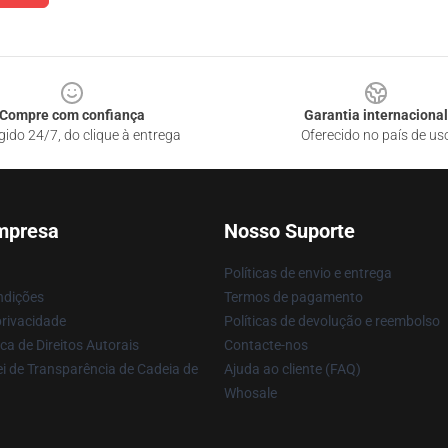
Compre com confiança
Garantia internacional
gido 24/7, do clique à entrega
Oferecido no país de us
mpresa
Nosso Suporte
Políticas de envio e entrega
ndições
Termos de pagamento
privacidade
Políticas de devolução e reembolso
ca de Direitos Autorais
Contacte-nos
i de Transparência de Cadeia de
Ajuda ao cliente (FAQ)
Whosale