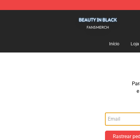
Beauty In Black Shop - Official Beauty In Black Mercha
Início
Loja
Par
e
Rastrear pe