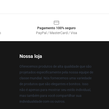
Pagamento 100% seguro
o
PayPal / MasterCard / Visa
Nossa loja
Oferecemos produtos de alta qualidade que são
projetados especificamente pela nossa equipe de
classe mundial. Nós fornecemos uma variedade
de produtos que são elegantes e bonitos. Isso
não é apenas para mostrar seu estilo individual,
mas também para você compartilhar sua
individualidade com os outros.