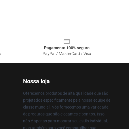
Pagamento 100% seguro
o
PayPal / MasterCard / Visa
Nossa loja
Oferecemos produtos de alta qualidade que são
projetados especificamente pela nossa equipe de
classe mundial. Nós fornecemos uma variedade
de produtos que são elegantes e bonitos. Isso
não é apenas para mostrar seu estilo individual,
mas também para você compartilhar sua