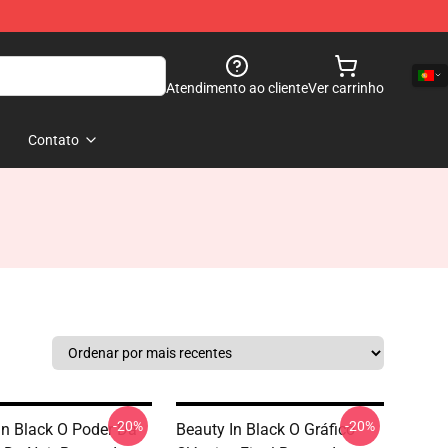
Atendimento ao cliente
Ver carrinho
Contato
-20%
-20%
In Black O Poder Da
Beauty In Black O Gráfico