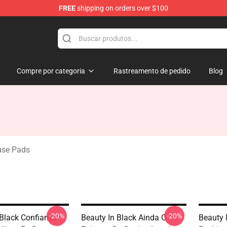
FREE
shipping on orders over $100
ndise Store
Compre por categoria
Rastreamento de pedido
Blog
use Pads
-20%
-20%
 Black Confiança
Beauty In Black Ainda O
Beauty 