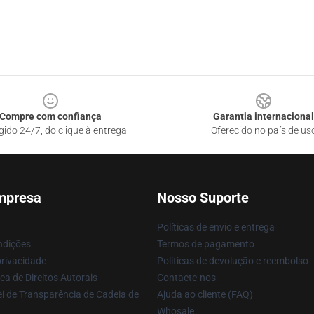
Compre com confiança
Garantia internacional
gido 24/7, do clique à entrega
Oferecido no país de us
mpresa
Nosso Suporte
Políticas de envio e entrega
ndições
Termos de pagamento
privacidade
Políticas de devolução e reembolso
ca de Direitos Autorais
Contacte-nos
i de Transparência de Cadeia de
Ajuda ao cliente (FAQ)
Whosale