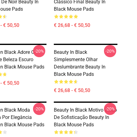
 De Noir Beauty In
Clássico Final Beauty In
Mouse Pads
Black Mouse Pads
- € 50,50
€ 26,68 - € 50,50
-20%
-20%
In Black Adore O
Beauty In Black
De Beleza Escuro
Simplesmente Olhar
In Black Mouse Pads
Deslumbrante Beauty In
Black Mouse Pads
- € 50,50
€ 26,68 - € 50,50
-20%
-20%
In Black Moda
Beauty In Black Motivo Único
a Por Elegância
De Sofisticação Beauty In
In Black Mouse Pads
Black Mouse Pads