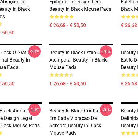
Vibração De
Epitome De Design Legal
Estética
auty In Black
Beauty In Black Mouse Pads
Black 
ds
€ 26,68 - € 50,50
€ 26,68 
€ 50,50
-20%
-20%
Black O Gráfico
Beauty In Black Estilo Chic
Beauty 
inal Beauty In
Atemporal Beauty In Black
Estilo 
use Pads
Mouse Pads
Beauty 
€ 50,50
€ 26,68 - € 50,50
€ 26,68 
-20%
-20%
 Black Ainda O
Beauty In Black Confiança
Beauty 
e Design Legal
Em Cada Vibração De
Definid
 Black Mouse Pads
Sombra Beauty In Black
Beauty 
Mouse Pads