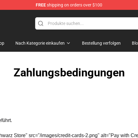
FREE
shipping on orders over $100
ndise Store
op
Nach Kategorie einkaufen
Bestellung verfolgen
Bl
Zahlungsbedingungen
führt.
hwarz Store" src="/images/credit-cards-2.png" alt="Pay with Cre