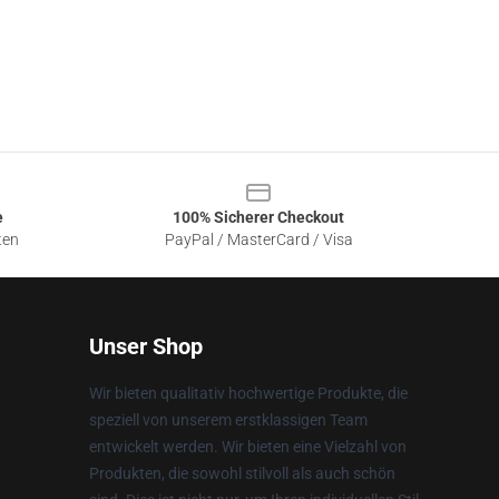
e
100% Sicherer Checkout
ten
PayPal / MasterCard / Visa
Unser Shop
Wir bieten qualitativ hochwertige Produkte, die
speziell von unserem erstklassigen Team
entwickelt werden. Wir bieten eine Vielzahl von
Produkten, die sowohl stilvoll als auch schön