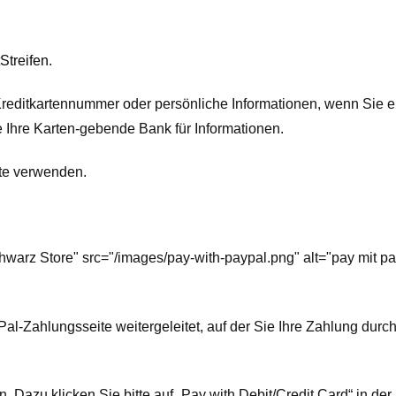
Streifen
.
Kreditkartennummer oder persönliche Informationen, wenn Sie ei
e Ihre Karten-gebende Bank für Informationen.
te verwenden.
hwarz Store" src="/images/pay-with-paypal.png" alt="pay mit pa
Pal-Zahlungsseite weitergeleitet, auf der Sie Ihre Zahlung du
azu klicken Sie bitte auf „Pay with Debit/Credit Card“ in de