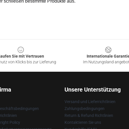
er schließen bestimmte Produkte aus.
aufen Sie mit Vertrauen
Internationale Garanti
utz von Klicks bis zur Lieferung
Im Nutzungsland angebo
irma
Unsere Unterstützung
Versand und Lieferrichtlinien
Geschäftsbedingungen
Zahlungsbedingungen
ichtlinien
Return & Refund Richtlinien
ight Policy
Kontaktieren Sie uns