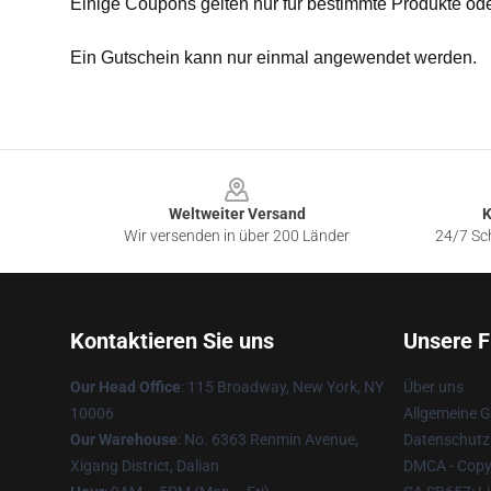
Einige Coupons gelten nur für bestimmte Produkte od
Ein Gutschein kann nur einmal angewendet werden.
Footer
Weltweiter Versand
K
Wir versenden in über 200 Länder
24/7 Sch
Kontaktieren Sie uns
Unsere F
Our Head Office
: 115 Broadway, New York, NY
Über uns
10006
Allgemeine 
Our Warehouse
: No. 6363 Renmin Avenue,
Datenschutzr
Xigang District, Dalian
DMCA - Copyr