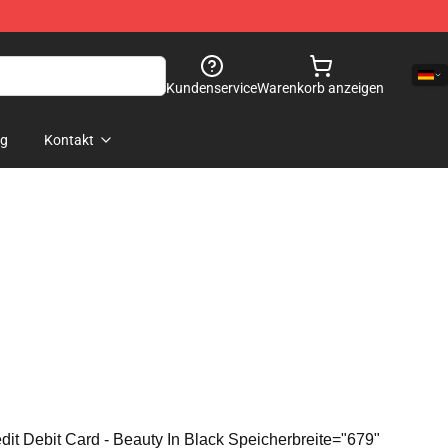
Kundenservice
Warenkorb anzeigen
og
Kontakt
dit Debit Card - Beauty In Black Speicherbreite="679"