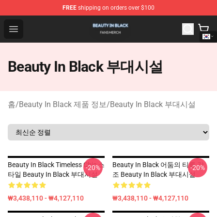
FREE
shipping on orders over $100
Beauty In Black Shop - Official Beauty In Black Merchand
Open menu
Beauty In Black 부대시설
홈
/
Beauty In Black 제품 정보
/
Beauty In Black 부대시설
Beauty In Black Timeless Chic 스
Beauty In Black 어둠의 티를 강
-20%
-20%
타일 Beauty In Black 부대시설
조 Beauty In Black 부대시설
₩3,438,110 - ₩4,127,110
₩3,438,110 - ₩4,127,110