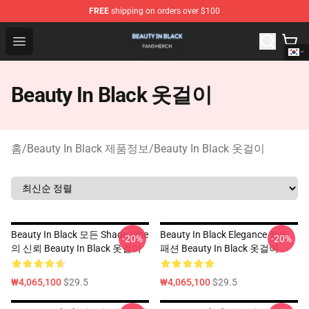
FREE
shipping on orders over $100
Beauty In Black Shop - Official Beauty In Black Merchand
Open menu
Beauty In Black 옷걸이
홈
/
Beauty In Black 제품정보
/
Beauty In Black 옷걸이
Beauty In Black 모든 Shade Vibe
Beauty In Black Elegance 정의
-20%
-20%
의 신뢰 Beauty In Black 옷걸이
패션 Beauty In Black 옷걸이
₩4,065,100
$29.5
₩4,065,100
$29.5