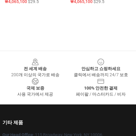
₩4,065,100
$29.5
₩4,065,100
$29.5
Footer
전 세계 배송
안심하고 쇼핑하세요
200개 이상의 국가로 배송
클릭에서 배송까지 24/7 보호
국제 보증
100% 안전한 결제
사용 국가에서 제공
페이팔 / 마스터카드 / 비자
기타 제품
Our Head Office
: 115 Broadway, New York, NY 10006