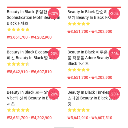
Beauty In Black 유일한
Beauty In Black 단순히 멋진
-20%
-20%
Sophistication Motif Beauty In
보기 Beauty In Black T-셔츠
Black T-셔츠
₩3,651,700 - ₩4,202,900
₩3,651,700 - ₩4,202,900
Beauty In Black Elegance 정의
Beauty In Black 어두운 아름다
-20%
-20%
패션 Beauty In Black 땀 재킷
움 작풍을 Adore Beauty In
Black T-셔츠
₩5,642,910 - ₩6,607,510
₩3,651,700 - ₩4,202,900
Beauty In Black 모든 Shade
Beauty In Black Timeless Chic
-20%
-20%
Vibe의 신뢰 Beauty In Black T-
스타일 Beauty In Black 땀 재
셔츠
킷
₩3,651,700 - ₩4,202,900
₩5,642,910 - ₩6,607,510