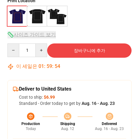
Print Location
사이즈 가이드 보기
Quantity
장바구니에 추가
이 세일은
01
:
59
:
54
Deliver to United States
Cost to ship:
$6.99
Standard - Order today to get by
Aug. 16 - Aug. 23
Production
Shipping
Delivered
Today
Aug. 12
Aug. 16 - Aug. 23