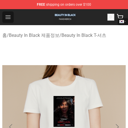
FREE
shipping on orders over $100
Beauty In Black Shop - Official Beauty In Black Merchand
Open menu
홈
/
Beauty In Black 제품정보
/
Beauty In Black T-셔츠