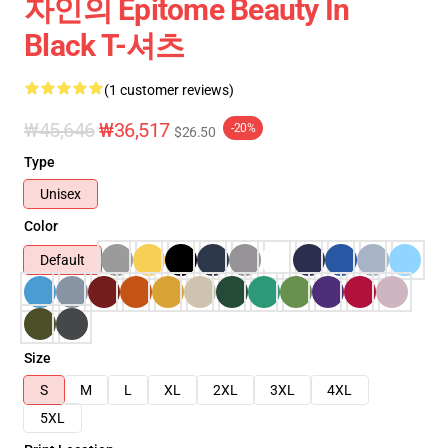
자인의 Epitome Beauty In
Black T-셔츠
(1 customer reviews)
₩45,646
₩36,517
-20%
$26.50
Type
Unisex
Color
Default
Size
S
M
L
XL
2XL
3XL
4XL
5XL