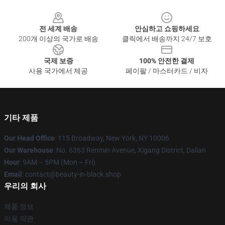
Footer
전 세계 배송
안심하고 쇼핑하세요
200개 이상의 국가로 배송
클릭에서 배송까지 24/7 보호
국제 보증
100% 안전한 결제
사용 국가에서 제공
페이팔 / 마스터카드 / 비자
기타 제품
Our Head Office
: 115 Broadway, New York, NY 10006
Our Warehouse
: No. 6363 Renmin Avenue, Xigang District, Dalian
Hour
: 9AM – 5PM (Mon – Fri)
Email
: contact@beauty-in-black.shop
우리의 회사
제품 정보
이용 약관