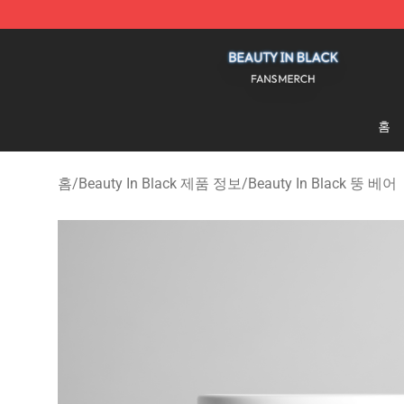
Beauty In Black Shop - Official Beauty In Black Mercha
홈
홈
/
Beauty In Black 제품 정보
/
Beauty In Black 뚱 베어