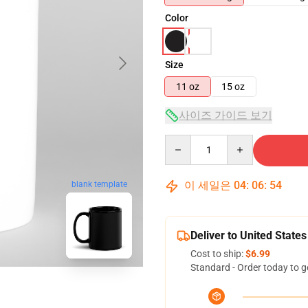
Color
Size
11 oz
15 oz
사이즈 가이드 보기
Quantity
이 세일은
04
:
06
:
53
blank template
Deliver to United States
Cost to ship:
$6.99
Standard - Order today to g