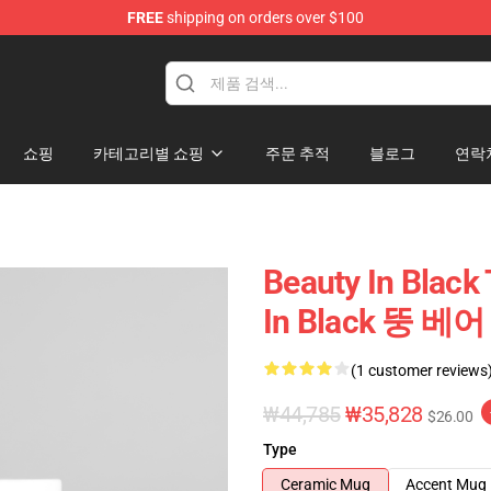
FREE
shipping on orders over $100
ndise Store
쇼핑
카테고리별 쇼핑
주문 추적
블로그
연락
Beauty In Blac
In Black 뚱 베어
(1 customer reviews
₩44,785
₩35,828
$26.00
Type
Ceramic Mug
Accent Mug