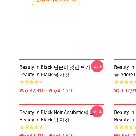
-20%
Beauty In Black 단순히 멋진 보기
Beauty 
Beauty In Black 땀 재킷
을 Adore 
₩5,642,910 - ₩6,607,510
₩5,642,91
-20%
Beauty In Black Noir Aesthetic의 힘
Beauty In
Beauty In Black 땀 재킷
Beauty In
₩5,642,910 - ₩6,607,510
₩3,651,70